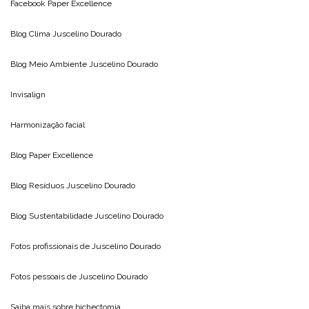
Facebook Paper Excellence
Blog Clima
Juscelino Dourado
Blog Meio Ambiente
Juscelino Dourado
Invisalign
Harmonização facial
Blog
Paper Excellence
Blog Resíduos
Juscelino Dourado
Blog Sustentabilidade
Juscelino Dourado
Fotos profissionais de
Juscelino Dourado
Fotos pessoais de
Juscelino Dourado
Saiba mais sobre
bichectomia