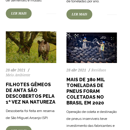
de sementes e mudas
de toneladas por ano.
LER MAIS
LER MAIS
28 abr 2021
28 abr 2021
Resíduos
Meio Ambiente
MAIS DE 380 MIL
FILHOTES GÊMEOS
TONELADAS DE
DE ANTA SÃO
PNEUS FORAM
DESCOBERTOS PELA
COLETADAS NO
1ª VEZ NA NATUREZA
BRASIL EM 2020
Descoberta foi feita em reserva
Operação de coleta e destinação
de São Miguel Arcanjo (SP)
de pneus inservíveis teve
investimento das fabricantes e