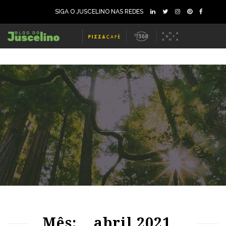
SIGA O JUSCELINO NAS REDES
85
1625
0
73
1642
0
Mês:
abril 2021