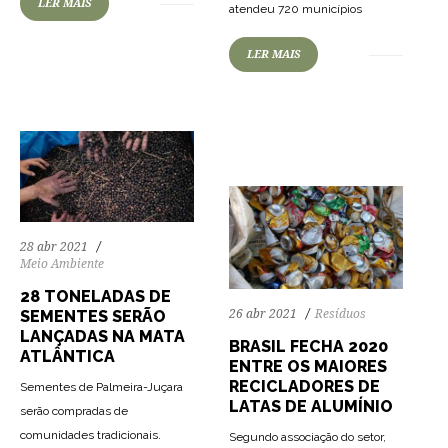
LER MAIS
atendeu 720 municípios
95
1526
0
LER MAIS
73
1836
0
28 abr 2021
Meio Ambiente
28 TONELADAS DE
SEMENTES SERÃO
26 abr 2021
Resíduos
LANÇADAS NA MATA
BRASIL FECHA 2020
ATLÂNTICA
ENTRE OS MAIORES
RECICLADORES DE
Sementes de Palmeira-Juçara
LATAS DE ALUMÍNIO
serão compradas de
comunidades tradicionais.
Segundo associação do setor,