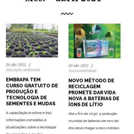
30 abr 2021
30 abr 2021
Educação ambiental
Sustentabilidade
EMBRAPA TEM
NOVO MÉTODO DE
CURSO GRATUITO DE
RECICLAGEM
PRODUÇÃO E
PROMETE DAR VIDA
TECNOLOGIA DE
NOVA A BATERIAS DE
SEMENTES E MUDAS
ÍONS DE LÍTIO
A capacitação é online e traz
Até o fim de 2030, a produção
informações completas e
mundial de baterias de íons de
atualizações sobre a tecnologia
lítio deve chegar a dois milhões
77
1243
0
98
2115
0