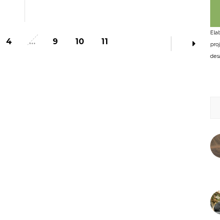
Ela
4
…
9
10
11
pro
des