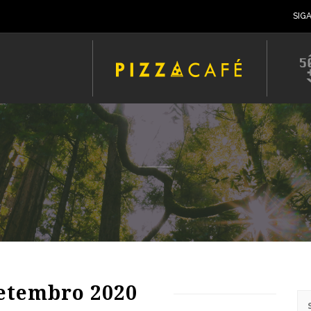
SIG
81
1945
0
etembro 2020