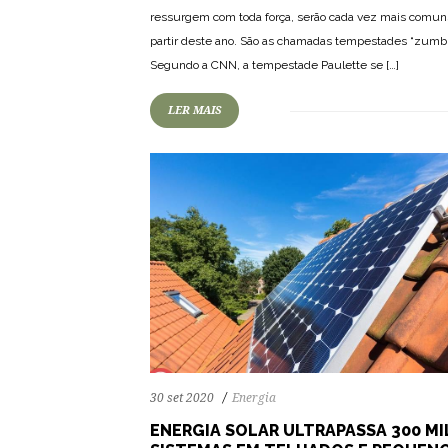
ressurgem com toda força, serão cada vez mais comun
73
1922
0
partir deste ano. São as chamadas tempestades “zumbi
Segundo a CNN, a tempestade Paulette se […]
LER MAIS
30 set 2020
Energia
ENERGIA SOLAR ULTRAPASSA 300 MI