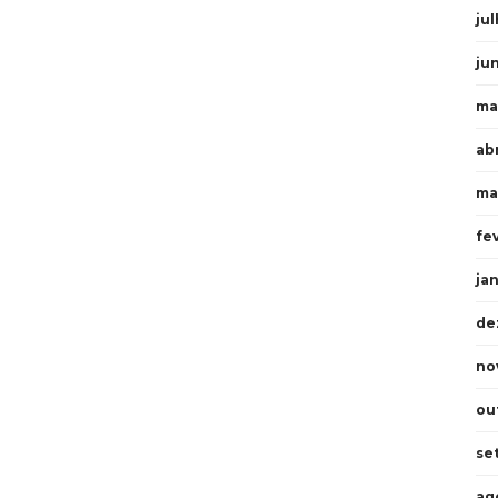
ju
ju
ma
ab
ma
fe
ja
de
no
ou
se
ag