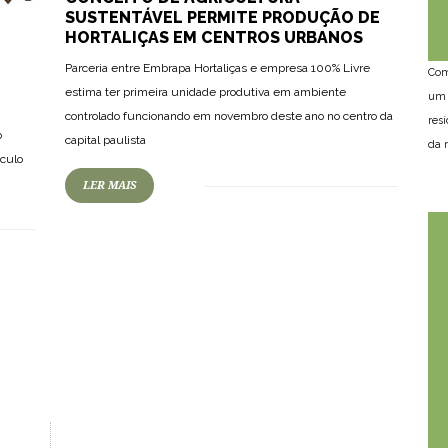
SUSTENTÁVEL PERMITE PRODUÇÃO DE
HORTALIÇAS EM CENTROS URBANOS
Parceria entre Embrapa Hortaliças e empresa 100% Livre
Com
estima ter primeira unidade produtiva em ambiente
um 
controlado funcionando em novembro deste ano no centro da
res
o
capital paulista
da n
éculo
LER MAIS