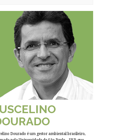
JUSCELINO
DOURADO
celino Dourado é um gestor ambiental brasileiro,