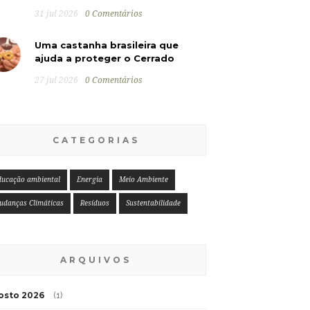
31 jul 2026
0 Comentários
Uma castanha brasileira que
ajuda a proteger o Cerrado
27 jul 2026
0 Comentários
CATEGORIAS
ducação ambiental
Energia
Meio Ambiente
udanças Climáticas
Resíduos
Sustentabilidade
ARQUIVOS
osto 2026
(1)