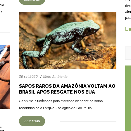
for
s a
des
alé
s”.
par
Le
30 set 2020
Meio Ambiente
SAPOS RAROS DA AMAZÔNIA VOLTAM AO
BRASIL APÓS RESGATE NOS EUA
Os animais traficados pelo mercado clandestino serão
recebidos pelo Parque Zoológico de São Paulo
LER MAIS
L