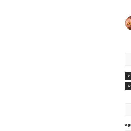
E
M
ag