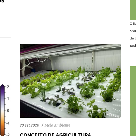
OS
79
1455
0
O l
amb
de 
ped
29 set 2020
Meio Ambiente
CONCEITO DE AGRICULTURA