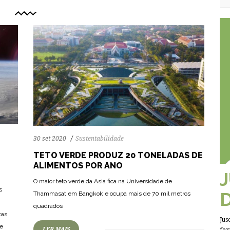
30 set 2020
Sustentabilidade
TETO VERDE PRODUZ 20 TONELADAS DE
ALIMENTOS POR ANO
O maior teto verde da Asia fica na Universidade de
80
1937
0
s
Thammasat em Bangkok e ocupa mais de 70 mil metros
quadrados
tas
Jus
 e
LER MAIS