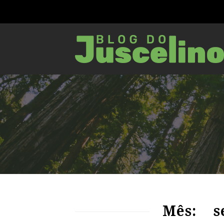
79
1851
0
Mês:
s