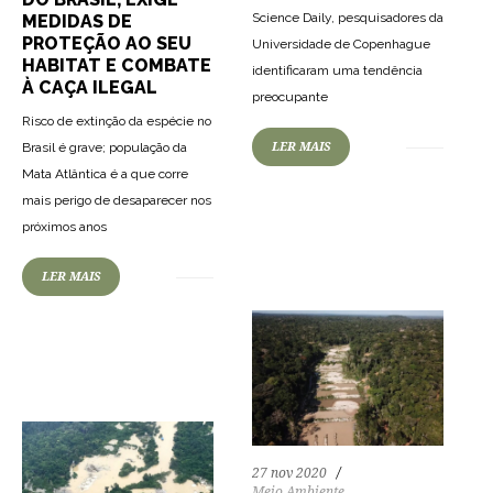
Science Daily, pesquisadores da
MEDIDAS DE
PROTEÇÃO AO SEU
Universidade de Copenhague
HABITAT E COMBATE
identificaram uma tendência
À CAÇA ILEGAL
preocupante
Risco de extinção da espécie no
LER MAIS
Brasil é grave; população da
Mata Atlântica é a que corre
67
1348
0
mais perigo de desaparecer nos
próximos anos
LER MAIS
74
1634
0
27 nov 2020
Meio Ambiente