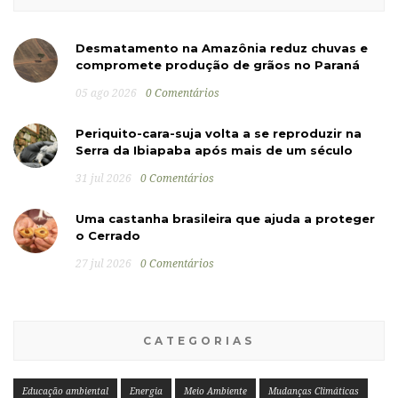
Desmatamento na Amazônia reduz chuvas e
compromete produção de grãos no Paraná
05 ago 2026
0 Comentários
Periquito-cara-suja volta a se reproduzir na
Serra da Ibiapaba após mais de um século
31 jul 2026
0 Comentários
Uma castanha brasileira que ajuda a proteger
o Cerrado
27 jul 2026
0 Comentários
CATEGORIAS
Educação ambiental
Energia
Meio Ambiente
Mudanças Climáticas