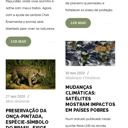
Paquistão, onde vivia sozinho e
de prevenir queimadas e
71
1455
0
sofria com maus tratos. Agora,
fortalecer as áreas de proteção.
com a ajuda da cantora Cher,
finalmente o animal será
LER MAIS
83
2443
0
libertado para viver na natureza.
LER MAIS
30 nov 2020
Mudanças Climáticas
MUDANÇAS
CLIMÁTICAS:
27 nov 2020
SATÉLITES
Meio Ambiente
MOSTRAM IMPACTOS
EM PAÍSES POBRES
PRESERVAÇÃO DA
ONÇA-PINTADA,
Num estudo publicado nesta
ESPÉCIE-SÍMBOLO
quinta-feira (26) na revista
DO BRASIL, EXIGE