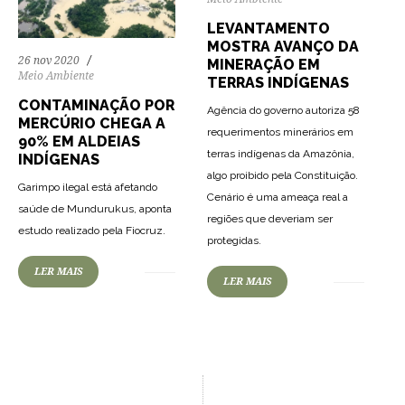
LEVANTAMENTO
MOSTRA AVANÇO DA
26 nov 2020
MINERAÇÃO EM
Meio Ambiente
TERRAS INDÍGENAS
CONTAMINAÇÃO POR
Agência do governo autoriza 58
MERCÚRIO CHEGA A
requerimentos minerários em
90% EM ALDEIAS
terras indígenas da Amazônia,
INDÍGENAS
algo proibido pela Constituição.
Garimpo ilegal está afetando
Cenário é uma ameaça real a
saúde de Mundurukus, aponta
regiões que deveriam ser
estudo realizado pela Fiocruz.
protegidas.
LER MAIS
LER MAIS