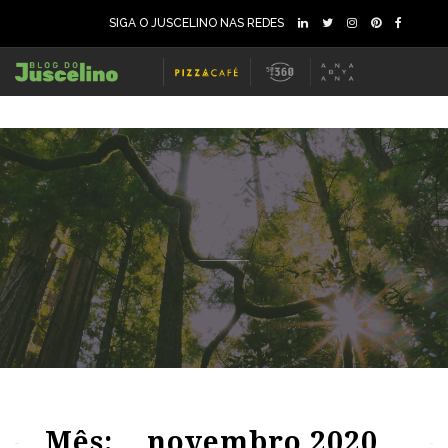
SIGA O JUSCELINO NAS REDES
68
2270
0
84
1564
0
Mês:
novembro 2020