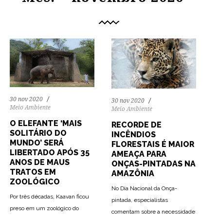
30 nov 2020
30 nov 2020
Meio Ambiente
Meio Ambiente
O ELEFANTE ‘MAIS
RECORDE DE
SOLITÁRIO DO
INCÊNDIOS
MUNDO’ SERÁ
FLORESTAIS É MAIOR
LIBERTADO APÓS 35
AMEAÇA PARA
ANOS DE MAUS
ONÇAS-PINTADAS NA
TRATOS EM
AMAZÔNIA
ZOOLÓGICO
No Dia Nacional da Onça-
Por três décadas, Kaavan ficou
pintada, especialistas
preso em um zoológico do
comentam sobre a necessidade