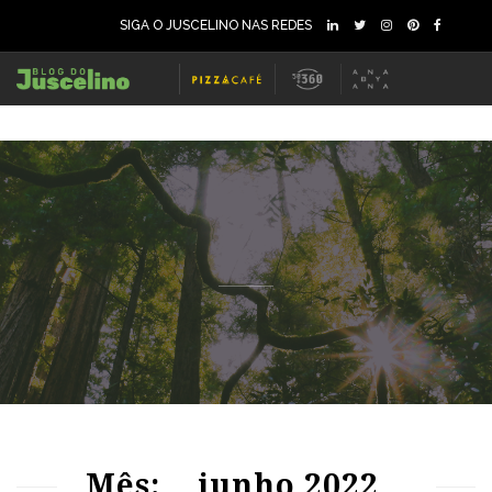
SIGA O JUSCELINO NAS REDES
84
1872
0
96
2286
0
Mês:
junho 2022