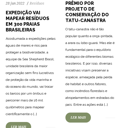
PRÊMIO POR
28 jun 2022
Resíduos
PROJETO DE
EXPEDIÇÃO VAI
CONSERVAÇÃO DO
MAPEAR RESÍDUOS
TATU-CANASTRA
EM 300 PRAIAS
BRASILEIRAS
O tatu-canastra não é tão
popular quanto a onça-pintada,
Acostumada a expedições pelas
a arara ou lobo-guará. Mas ele é
águas de mares e rios para
fundamental para o equilíbrio
proteger a biodiversidade, a
ecológico de diferentes biomas
equipe da Sea Shepherd Brasil,
brasileiros. E por isso, diversas
unidade brasileira da maior
iniciativas visam preservar a
organização sem fins lucrativos
espécie, ameaçada pela perda
de proteção da vida marinha e
de habitat e outros fatores,
do oceano do mundo, vai trocar
como incêndios florestais e
os barcos por um ônibus e
atropelamentos em estradas do
percorrer mais de 16 mil
país. Entre as ações está […]
quilômetros para mapear
cientificamente o […]
98
2042
0
LER MAIS
78
1990
0
LER MAIS