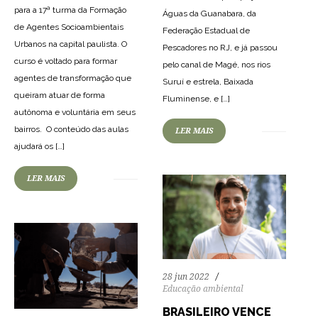
para a 17ª turma da Formação
Águas da Guanabara, da
de Agentes Socioambientais
Federação Estadual de
Urbanos na capital paulista. O
Pescadores no RJ, e já passou
curso é voltado para formar
pelo canal de Magé, nos rios
agentes de transformação que
Suruí e estrela, Baixada
100
3544
0
queiram atuar de forma
Fluminense, e […]
autônoma e voluntária em seus
bairros. O conteúdo das aulas
LER MAIS
86
2136
0
ajudará os […]
LER MAIS
28 jun 2022
Educação ambiental
BRASILEIRO VENCE