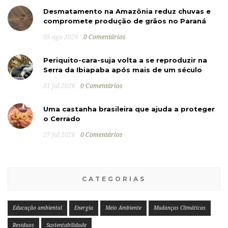
Desmatamento na Amazônia reduz chuvas e
compromete produção de grãos no Paraná
05 ago 2026
0 Comentários
Periquito-cara-suja volta a se reproduzir na
Serra da Ibiapaba após mais de um século
31 jul 2026
0 Comentários
Uma castanha brasileira que ajuda a proteger
o Cerrado
27 jul 2026
0 Comentários
CATEGORIAS
Educação ambiental
Energia
Meio Ambiente
Mudanças Climáticas
Resíduos
Sustentabilidade