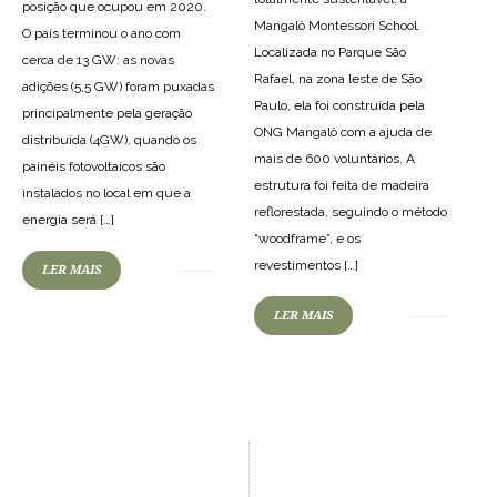
posição que ocupou em 2020.
Mangalô Montessori School.
O país terminou o ano com
Localizada no Parque São
cerca de 13 GW: as novas
Rafael, na zona leste de São
adições (5,5 GW) foram puxadas
Paulo, ela foi construída pela
principalmente pela geração
ONG Mangalô com a ajuda de
distribuída (4GW), quando os
mais de 600 voluntários. A
painéis fotovoltaicos são
estrutura foi feita de madeira
instalados no local em que a
reflorestada, seguindo o método
energia será […]
“woodframe”, e os
revestimentos […]
LER MAIS
LER MAIS