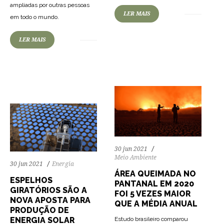
ampliadas por outras pessoas
LER MAIS
em todo o mundo.
73
1232
0
LER MAIS
116
1706
0
30 jun 2021
Meio Ambiente
30 jun 2021
Energia
ÁREA QUEIMADA NO
ESPELHOS
PANTANAL EM 2020
GIRATÓRIOS SÃO A
FOI 5 VEZES MAIOR
NOVA APOSTA PARA
QUE A MÉDIA ANUAL
PRODUÇÃO DE
Estudo brasileiro comparou
ENERGIA SOLAR