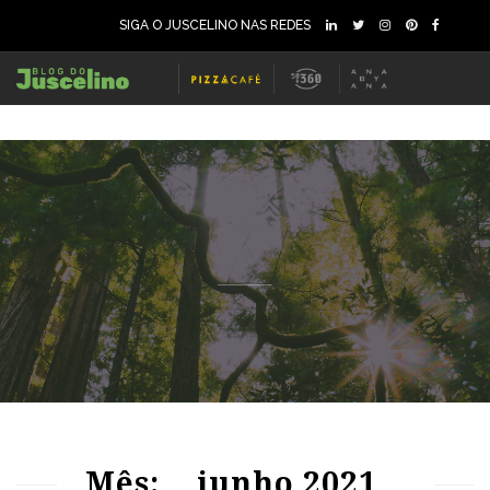
SIGA O JUSCELINO NAS REDES
173
2234
0
173
2315
0
Mês:
junho 2021