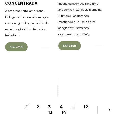
CONCENTRADA
incêndios ocorridos no último
ano com o histórico do bioma na
A empresa norte-americana
últimas duas décadas,
Heliogen criou um sistema que
mostrando que 43% da área
usa uma grande quantidade de
atingida em 2020 não
espelhos giratórios chamados
queimava desde 2003
heliostatos
LER MAIS
LER MAIS
1
2
3
4
…
12
13
14