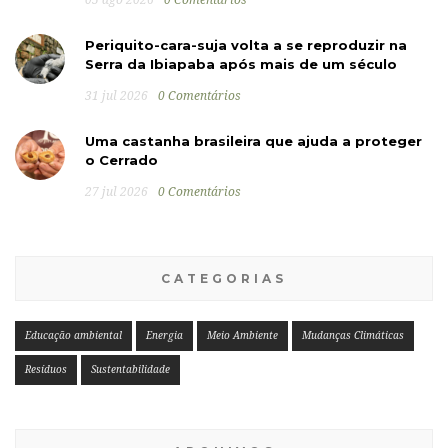
05 ago 2026
0 Comentários
Periquito-cara-suja volta a se reproduzir na
Serra da Ibiapaba após mais de um século
31 jul 2026
0 Comentários
Uma castanha brasileira que ajuda a proteger
o Cerrado
27 jul 2026
0 Comentários
CATEGORIAS
Educação ambiental
Energia
Meio Ambiente
Mudanças Climáticas
Resíduos
Sustentabilidade