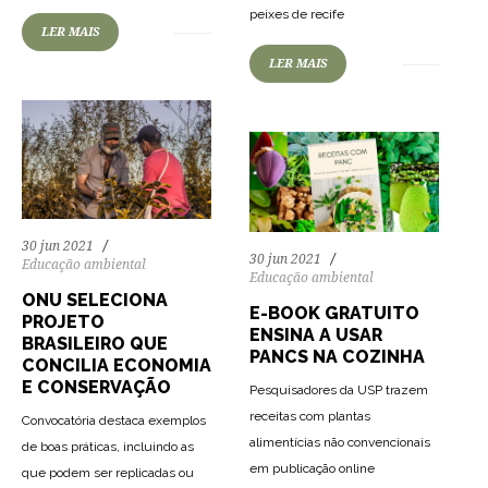
128
2030
0
peixes de recife
LER MAIS
LER MAIS
30 jun 2021
30 jun 2021
Educação ambiental
Educação ambiental
ONU SELECIONA
E-BOOK GRATUITO
PROJETO
ENSINA A USAR
BRASILEIRO QUE
PANCS NA COZINHA
CONCILIA ECONOMIA
E CONSERVAÇÃO
Pesquisadores da USP trazem
receitas com plantas
Convocatória destaca exemplos
alimentícias não convencionais
de boas práticas, incluindo as
em publicação online
que podem ser replicadas ou