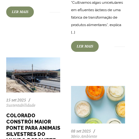
“Cultivamos algas unicelulares
em efluentes lácteos de uma
LER MAIS
fábrica de transformação de
45
646
0
produtos alimentares”, explica
[…]
LER MAIS
38
652
0
15 set 2025
Sustentabilidade
COLORADO
CONSTRÓI MAIOR
PONTE PARA ANIMAIS
08 set 2025
SILVESTRES DO
Meio Ambiente