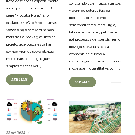
livros destinados especialmente
concluindo que muitos avanços
ao pequeno produtor rural. A
vieram de setores fora da
série “Produtor Rural” já foi
indústria solar — como
destaque no CicloVivo algumas
semicondutores, metalurgia,
vezes e hoje compartilhamos
fabricação de vidro, petróleo e
mais três e-books gratuitos do
até processos de licenciamento.
projeto, que busca espalhar
Inovações cruciais para a
conhecimentos sobre plantas
economia de custos A
medicinais com linguagem
metodologia utilizada combinou
51
721
0
58
661
0
simples e acessível. […]
modelagem quantitativa com […]
LER MAIS
LER MAIS
22 set 2025