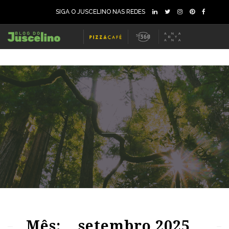
SIGA O JUSCELINO NAS REDES
49
721
0
55
789
0
Mês:
setembro 2025