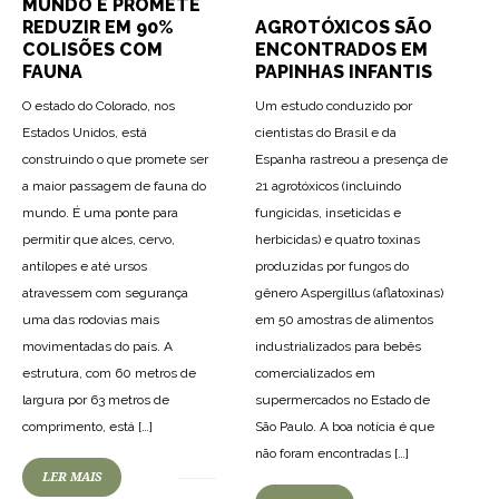
MUNDO E PROMETE
AGROTÓXICOS SÃO
REDUZIR EM 90%
ENCONTRADOS EM
COLISÕES COM
PAPINHAS INFANTIS
FAUNA
Um estudo conduzido por
O estado do Colorado, nos
cientistas do Brasil e da
Estados Unidos, está
Espanha rastreou a presença de
construindo o que promete ser
21 agrotóxicos (incluindo
a maior passagem de fauna do
fungicidas, inseticidas e
mundo. É uma ponte para
herbicidas) e quatro toxinas
permitir que alces, cervo,
produzidas por fungos do
antílopes e até ursos
gênero Aspergillus (aflatoxinas)
atravessem com segurança
em 50 amostras de alimentos
uma das rodovias mais
industrializados para bebês
movimentadas do país. A
comercializados em
estrutura, com 60 metros de
supermercados no Estado de
largura por 63 metros de
São Paulo. A boa notícia é que
comprimento, está […]
não foram encontradas […]
LER MAIS