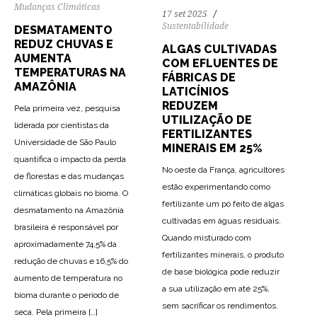
Mudanças Climáticas
17 set 2025
Sustentabilidade
DESMATAMENTO
REDUZ CHUVAS E
ALGAS CULTIVADAS
AUMENTA
COM EFLUENTES DE
TEMPERATURAS NA
FÁBRICAS DE
AMAZÔNIA
LATICÍNIOS
REDUZEM
Pela primeira vez, pesquisa
UTILIZAÇÃO DE
liderada por cientistas da
FERTILIZANTES
Universidade de São Paulo
MINERAIS EM 25%
quantifica o impacto da perda
No oeste da França, agricultores
de florestas e das mudanças
estão experimentando como
climáticas globais no bioma. O
fertilizante um pó feito de algas
desmatamento na Amazônia
cultivadas em águas residuais.
brasileira é responsável por
Quando misturado com
aproximadamente 74,5% da
fertilizantes minerais, o produto
redução de chuvas e 16,5% do
de base biológica pode reduzir
aumento de temperatura no
a sua utilização em até 25%,
bioma durante o período de
sem sacrificar os rendimentos.
seca. Pela primeira […]