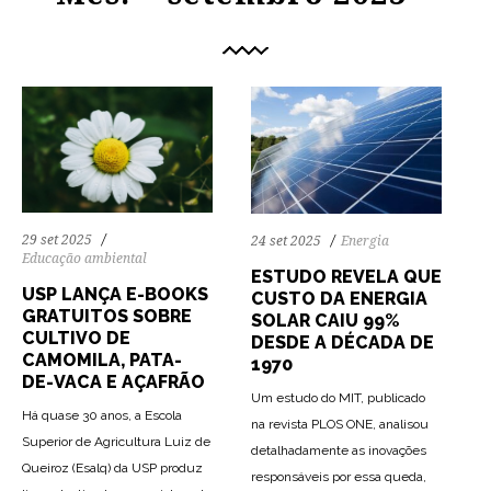
29 set 2025
24 set 2025
Energia
Educação ambiental
ESTUDO REVELA QUE
USP LANÇA E-BOOKS
CUSTO DA ENERGIA
GRATUITOS SOBRE
SOLAR CAIU 99%
CULTIVO DE
DESDE A DÉCADA DE
CAMOMILA, PATA-
1970
DE-VACA E AÇAFRÃO
Um estudo do MIT, publicado
Há quase 30 anos, a Escola
na revista PLOS ONE, analisou
Superior de Agricultura Luiz de
detalhadamente as inovações
Queiroz (Esalq) da USP produz
responsáveis por essa queda,