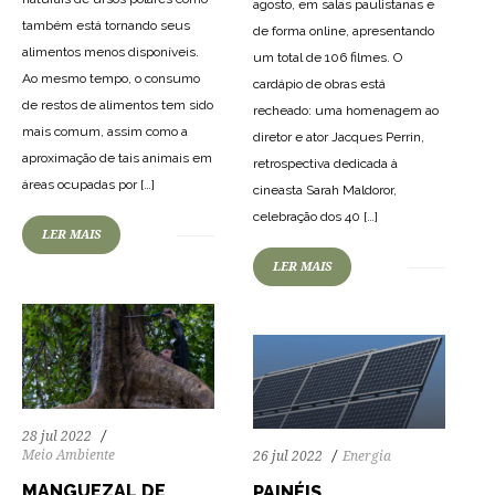
agosto, em salas paulistanas e
também está tornando seus
de forma online, apresentando
alimentos menos disponíveis.
um total de 106 filmes. O
Ao mesmo tempo, o consumo
cardápio de obras está
de restos de alimentos tem sido
recheado: uma homenagem ao
mais comum, assim como a
diretor e ator Jacques Perrin,
aproximação de tais animais em
retrospectiva dedicada à
87
3415
0
áreas ocupadas por […]
cineasta Sarah Maldoror,
77
3139
0
celebração dos 40 […]
LER MAIS
LER MAIS
28 jul 2022
Meio Ambiente
26 jul 2022
Energia
MANGUEZAL DE
PAINÉIS