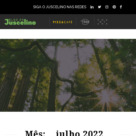
SIGA O JUSCELINO NAS REDES
80
2177
0
98
2174
0
Mês:
julho 2022