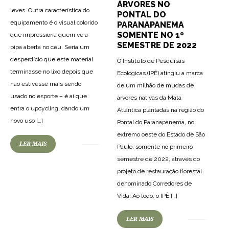
ÁRVORES NO
leves. Outra característica do
PONTAL DO
equipamento é o visual colorido
PARANAPANEMA
SOMENTE NO 1º
que impressiona quem vê a
SEMESTRE DE 2022
pipa aberta no céu. Seria um
desperdício que este material
O Instituto de Pesquisas
terminasse no lixo depois que
Ecológicas (IPÊ) atingiu a marca
não estivesse mais sendo
de um milhão de mudas de
usado no esporte – é aí que
árvores nativas da Mata
entra o upcycling, dando um
Atlântica plantadas na região do
novo uso […]
Pontal do Paranapanema, no
extremo oeste do Estado de São
LER MAIS
Paulo, somente no primeiro
semestre de 2022, através do
projeto de restauração florestal
denominado Corredores de
Vida. Ao todo, o IPÊ […]
LER MAIS