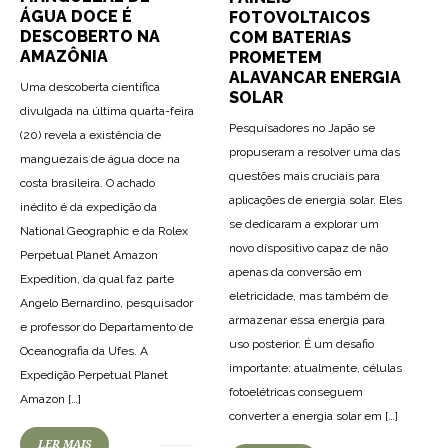
ÁGUA DOCE É
FOTOVOLTAICOS
DESCOBERTO NA
COM BATERIAS
AMAZÔNIA
PROMETEM
ALAVANCAR ENERGIA
Uma descoberta científica
SOLAR
divulgada na última quarta-feira
Pesquisadores no Japão se
(20) revela a existência de
propuseram a resolver uma das
manguezais de água doce na
questões mais cruciais para
costa brasileira. O achado
aplicações de energia solar. Eles
inédito é da expedição da
se dedicaram a explorar um
National Geographic e da Rolex
novo dispositivo capaz de não
Perpetual Planet Amazon
apenas da conversão em
Expedition, da qual faz parte
eletricidade, mas também de
Angelo Bernardino, pesquisador
armazenar essa energia para
e professor do Departamento de
uso posterior. É um desafio
Oceanografia da Ufes. A
importante: atualmente, células
Expedição Perpetual Planet
fotoelétricas conseguem
Amazon […]
converter a energia solar em […]
LER MAIS