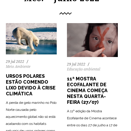
29 jul 2022
29 jul 2022
Meio Ambiente
Educação ambiental
URSOS POLARES
11ª MOSTRA
ESTÃO COMENDO
ECOFALANTE DE
LIXO DEVIDO À CRISE
CINEMA COMEÇA
CLIMÁTICA
NESTA QUARTA-
FEIRA (27/07)
A perda de gelo marinho no Polo
Norte causada pelo
A 11ª edição da Mostra
aquecimento global não só está
Ecofalante de Cinema acontece
acabando com os habitats
entre os dias 27 de julho a 17 de
naturais de ursos polares como