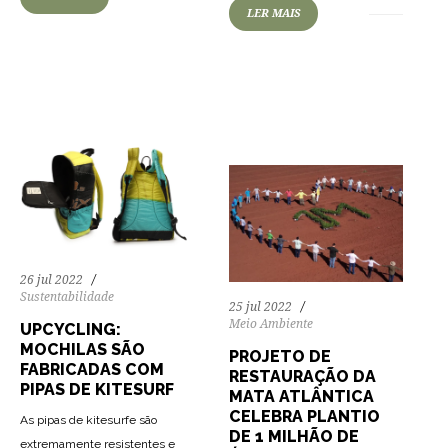
LER MAIS
74
1943
0
73
1721
0
26 jul 2022
Sustentabilidade
25 jul 2022
Meio Ambiente
UPCYCLING:
MOCHILAS SÃO
PROJETO DE
FABRICADAS COM
RESTAURAÇÃO DA
PIPAS DE KITESURF
MATA ATLÂNTICA
CELEBRA PLANTIO
As pipas de kitesurfe são
DE 1 MILHÃO DE
extremamente resistentes e