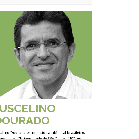
JUSCELINO
DOURADO
celino Dourado é um gestor ambiental brasileiro,