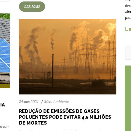
for
des
LER MAIS
alé
par
Le
24 nov 2021
Meio Ambiente
IA
REDUÇÃO DE EMISSÕES DE GASES
POLUENTES PODE EVITAR 4,5 MILHÕES
m
DE MORTES
ndo com