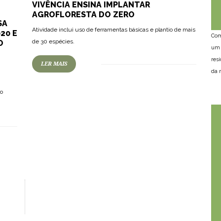
VIVÊNCIA ENSINA IMPLANTAR
AGROFLORESTA DO ZERO
SA
Atividade inclui uso de ferramentas básicas e plantio de mais
20 E
Com
de 30 espécies.
O
um 
res
LER MAIS
da n
io