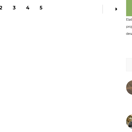
2
3
4
5
Ela
pro
des