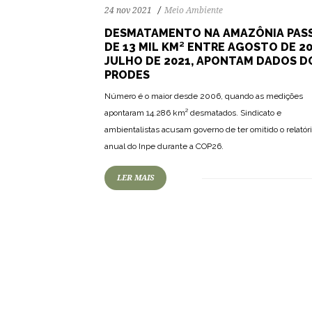
24 nov 2021
Meio Ambiente
DESMATAMENTO NA AMAZÔNIA PAS
DE 13 MIL KM² ENTRE AGOSTO DE 20
JULHO DE 2021, APONTAM DADOS D
PRODES
Número é o maior desde 2006, quando as medições
apontaram 14.286 km² desmatados. Sindicato e
ambientalistas acusam governo de ter omitido o relatór
anual do Inpe durante a COP26.
LER MAIS