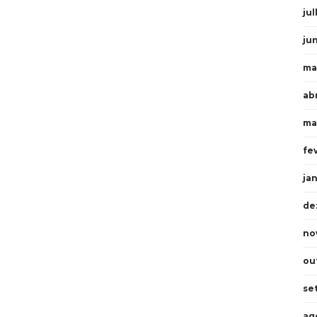
ju
ju
ma
ab
ma
fe
ja
de
no
ou
se
ag