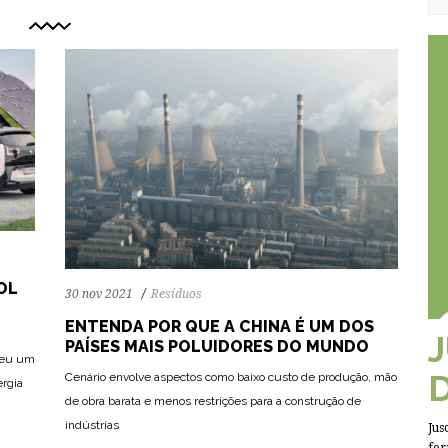
OL
30 nov 2021
Resíduos
ENTENDA POR QUE A CHINA É UM DOS
PAÍSES MAIS POLUIDORES DO MUNDO
veu um
Cenário envolve aspectos como baixo custo de produção, mão
ergia
93
1393
0
de obra barata e menos restrições para a construção de
indústrias
Jus