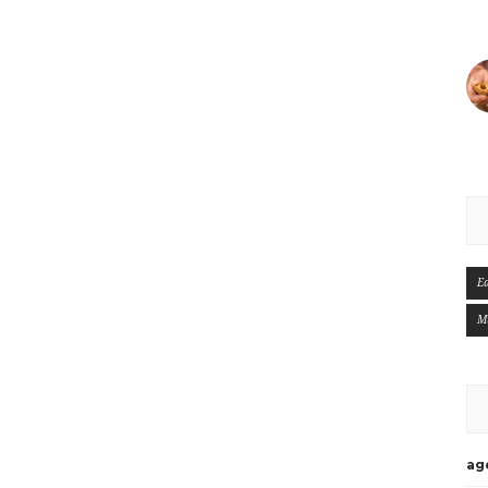
E
M
ag