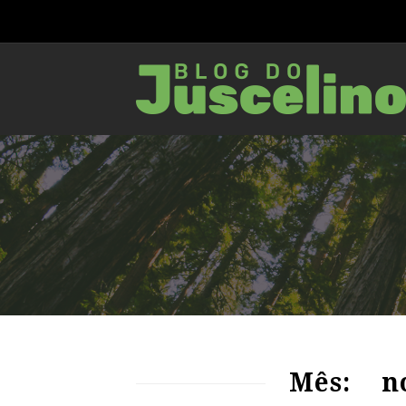
93
1633
0
Mês:
n