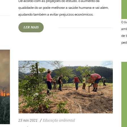
De acordo com as projeções do estudo, o aumento da
qualidade do ar pode melhorar a saúde humana e vai além,
ajudando também a evitar prejuízos econômicos.
O l
97
1234
0
LER MAIS
amb
de 
ped
23 nov 2021
Educação ambiental