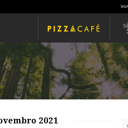
SIG
93
1580
0
ovembro 2021