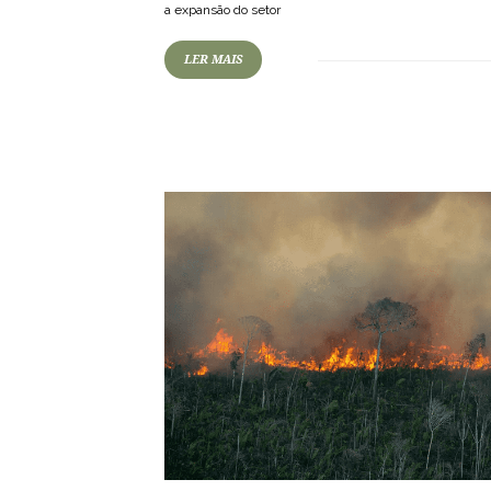
a expansão do setor
117
2973
0
LER MAIS