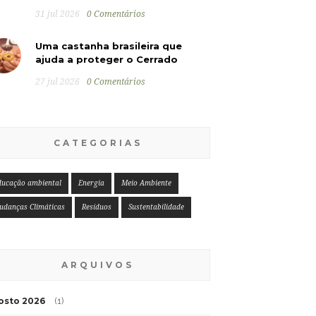
31 jul 2026
0 Comentários
Uma castanha brasileira que
ajuda a proteger o Cerrado
27 jul 2026
0 Comentários
CATEGORIAS
ducação ambiental
Energia
Meio Ambiente
udanças Climáticas
Resíduos
Sustentabilidade
ARQUIVOS
osto 2026
(1)