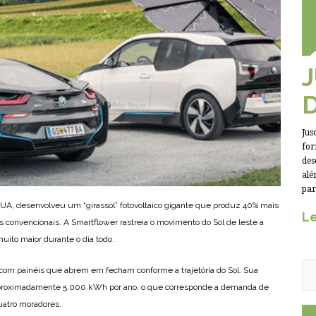
Jus
for
des
alé
par
A, desenvolveu um “girassol” fotovoltaico gigante que produz 40% mais
Le
es convencionais. A Smartflower rastreia o movimento do Sol de leste a
uito maior durante o dia todo.
com painéis que abrem em fecham conforme a trajetória do Sol. Sua
 aproximadamente 5.000 kWh por ano, o que corresponde a demanda de
atro moradores.