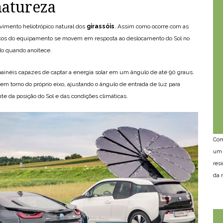
natureza
vimento heliotrópico natural dos
girassóis
. Assim como ocorre com as
taicos do equipamento se movem em resposta ao deslocamento do Sol no
ndo quando anoitece.
painéis capazes de captar a energia solar em um ângulo de até 90 graus.
m torno do próprio eixo, ajustando o ângulo de entrada de luz para
e da posição do Sol e das condições climáticas.
Com
um 
res
da n