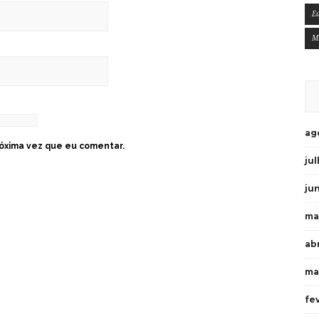
E
M
ag
óxima vez que eu comentar.
ju
ju
ma
ab
ma
fe