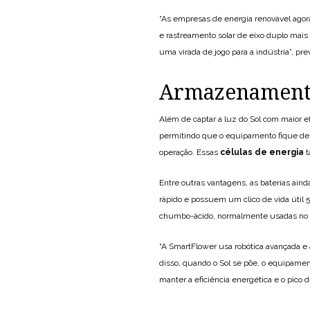
“As empresas de energia renovável ago
e rastreamento solar de eixo duplo mais
uma virada de jogo para a indústria”, pr
Armazenamento
Além de captar a luz do Sol com maior ef
permitindo que o equipamento fique desl
operação. Essas
células de energia
t
Entre outras vantagens, as baterias ain
rápido e possuem um clico de vida útil
chumbo-ácido, normalmente usadas no 
“A SmartFlower usa robótica avançada e 
disso, quando o Sol se põe, o equipame
manter a eficiência energética e o pico d