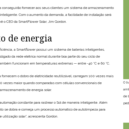
ra conseguirão fornecer aos seus clientes um sistema de armazenamento
 inteligente. Com o aumento da demanda, a facilidade de instalação será
evê o CEO da SmartFlower Solar, Jim Gordon.
 de energia
iciência, a Smartflower possui um sistema de baterias inteligentes,
igado da rede elétrica normal durante boa parte do seu ciclo de
ambém funcionam em temperaturas extremas — entre -40 °C e 60 °C.
da fornecem o dobro de eletricidade reutilizável, carregam 100 vezes mais
O l
 50 vezes maior quando comparadas com células convencionais de
amb
armazenamento de energia solar.
de 
automação constante para rastrear o Sol de maneira inteligente. Além
ped
nto se dobra e começa um processo automático de autolimpeza para
e utilização solar”, acrescenta Gordon.