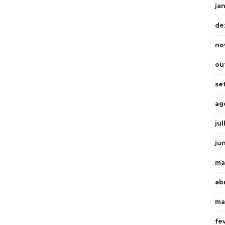
ja
de
no
ou
se
ag
ju
ju
ma
abr
ma
fe