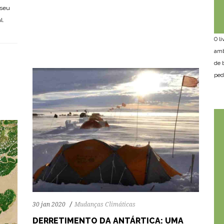
106
2761
0
 seu
l.
O l
amb
de 
ped
30 jan 2020
Mudanças Climáticas
DERRETIMENTO DA ANTÁRTICA: UMA