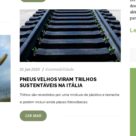
for
m
des
alé
par
Le
31 jan 2020
Sustentabilidade
PNEUS VELHOS VIRAM TRILHOS
SUSTENTÁVEIS NA ITÁLIA
Trilhos são revestidos por uma mistura de plástico e borracha
e podem incluir ainda placas fotovoltaicas
LER MAIS