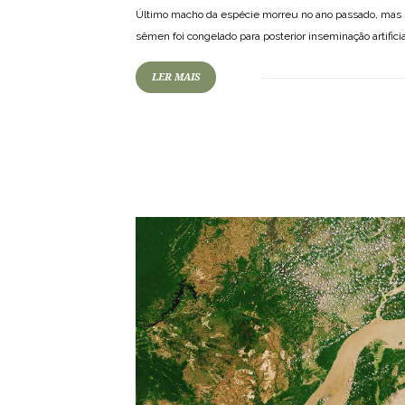
Último macho da espécie morreu no ano passado, mas
sêmen foi congelado para posterior inseminação artificia
LER MAIS
80
2357
0