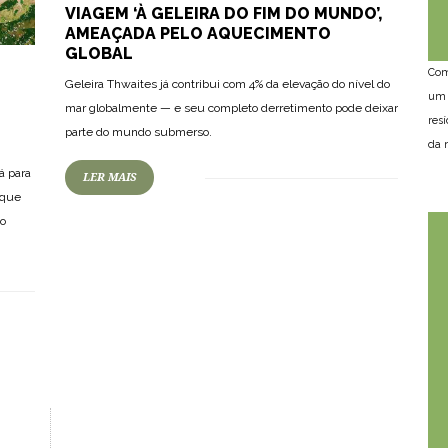
VIAGEM ‘À GELEIRA DO FIM DO MUNDO’,
AMEAÇADA PELO AQUECIMENTO
GLOBAL
Com
Geleira Thwaites já contribui com 4% da elevação do nível do
um 
mar globalmente — e seu completo derretimento pode deixar
res
parte do mundo submerso.
da n
á para
LER MAIS
 que
do