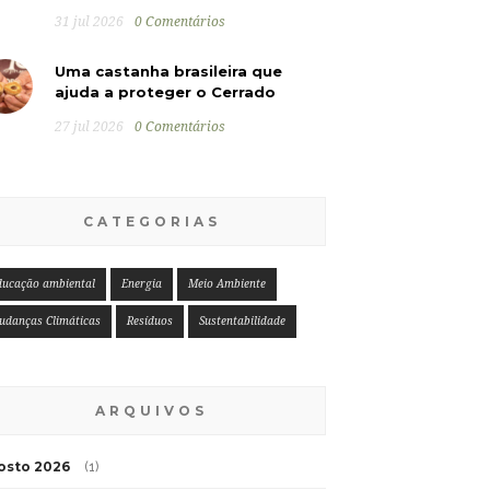
31 jul 2026
0 Comentários
Uma castanha brasileira que
ajuda a proteger o Cerrado
27 jul 2026
0 Comentários
CATEGORIAS
ducação ambiental
Energia
Meio Ambiente
udanças Climáticas
Resíduos
Sustentabilidade
ARQUIVOS
osto 2026
(1)