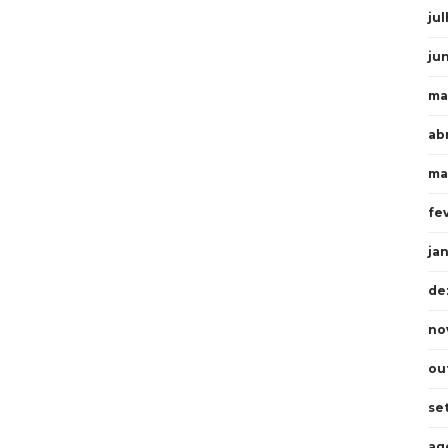
ju
ju
ma
ab
ma
fe
ja
de
no
ou
se
ag