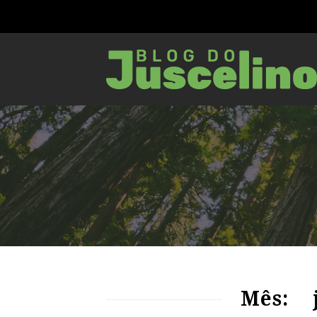
71
1453
0
Mês: