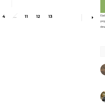
Ela
4
…
11
12
13
pro
des