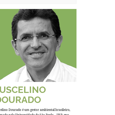
JUSCELINO
DOURADO
celino Dourado é um gestor ambiental brasileiro,