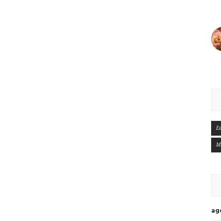
E
M
ag