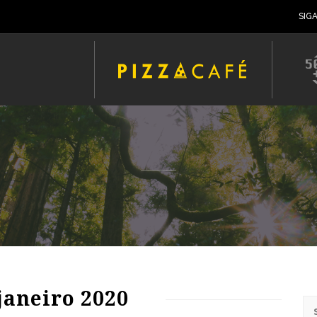
SIG
119
2104
0
janeiro 2020