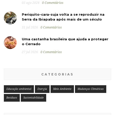
05 ago 2026
0 Comentários
Periquito-cara-suja volta a se reproduzir na
Serra da Ibiapaba após mais de um século
31 jul 2026
0 Comentários
Uma castanha brasileira que ajuda a proteger
o Cerrado
27 jul 2026
0 Comentários
CATEGORIAS
Educação ambiental
Energia
Meio Ambiente
Mudanças Climáticas
Resíduos
Sustentabilidade