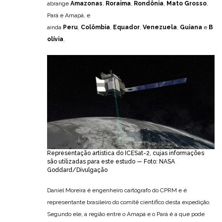
abrange
Amazonas
,
Roraima
,
Rondônia
,
Mato Grosso
,
Pará e Amapá, e
ainda
Peru
,
Colômbia
,
Equador
,
Venezuela
,
Guiana
e
B
olívia
.
Representação artística do ICESat-2, cujas informações
são utilizadas para este estudo — Foto: NASA
Goddard/Divulgação
Daniel Moreira é engenheiro cartógrafo do CPRM e é
representante brasileiro do comitê científico desta expedição.
Segundo ele, a região entre o Amapá e o Pará é a que pode