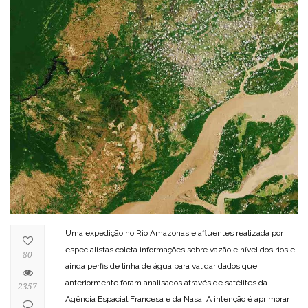
Uma expedição no Rio Amazonas e afluentes realizada por
especialistas coleta informações sobre vazão e nível dos rios e
80
ainda perfis de linha de água para validar dados que
anteriormente foram analisados através de satélites da
2357
Agência Espacial Francesa e da Nasa. A intenção é aprimorar