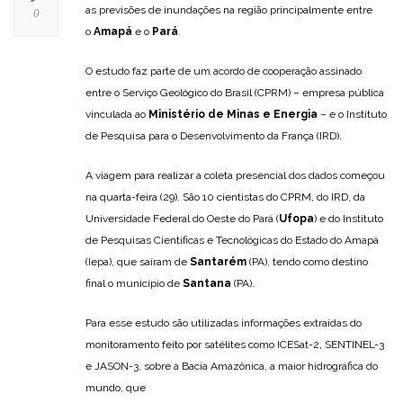
as previsões de inundações na região principalmente entre
0
o
Amapá
e o
Pará
.
O estudo faz parte de um acordo de cooperação assinado
entre o Serviço Geológico do Brasil (CPRM) – empresa pública
vinculada ao
Ministério de Minas e Energia
– e o Instituto
de Pesquisa para o Desenvolvimento da França (IRD).
A viagem para realizar a coleta presencial dos dados começou
na quarta-feira (29). São 10 cientistas do CPRM, do IRD, da
Universidade Federal do Oeste do Pará (
Ufopa
) e do Instituto
de Pesquisas Científicas e Tecnológicas do Estado do Amapá
(Iepa), que saíram de
Santarém
(PA), tendo como destino
final o município de
Santana
(PA).
Para esse estudo são utilizadas informações extraídas do
monitoramento feito por satélites como ICESat-2, SENTINEL-3
e JASON-3, sobre a Bacia Amazônica, a maior hidrográfica do
mundo, que