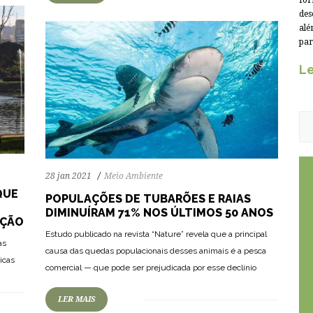
for
des
alé
par
Le
28 jan 2021
Meio Ambiente
QUE
POPULAÇÕES DE TUBARÕES E RAIAS
DIMINUÍRAM 71% NOS ÚLTIMOS 50 ANOS
AÇÃO
Estudo publicado na revista “Nature” revela que a principal
as
74
1731
0
causa das quedas populacionais desses animais é a pesca
icas
comercial — que pode ser prejudicada por esse declínio
LER MAIS