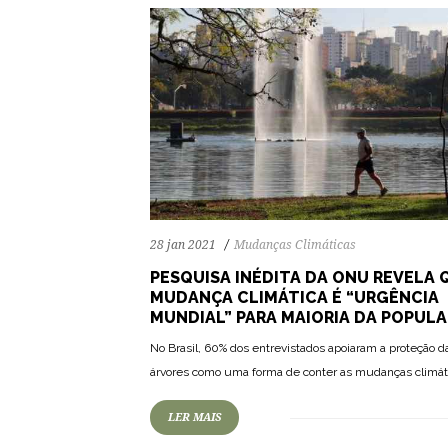
28 jan 2021
Mudanças Climáticas
PESQUISA INÉDITA DA ONU REVELA 
MUDANÇA CLIMÁTICA É “URGÊNCIA
MUNDIAL” PARA MAIORIA DA POPUL
81
1351
0
No Brasil, 60% dos entrevistados apoiaram a proteção d
árvores como uma forma de conter as mudanças climát
LER MAIS