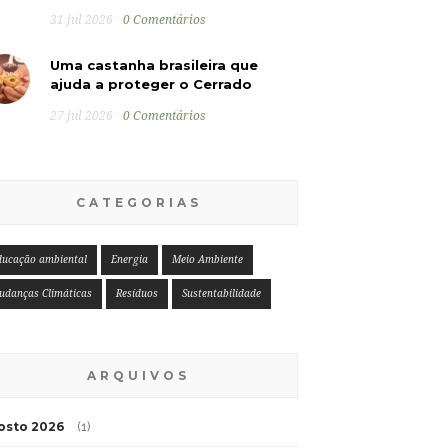
31 jul 2026
0 Comentários
Uma castanha brasileira que
ajuda a proteger o Cerrado
27 jul 2026
0 Comentários
CATEGORIAS
ducação ambiental
Energia
Meio Ambiente
udanças Climáticas
Resíduos
Sustentabilidade
ARQUIVOS
osto 2026
(1)