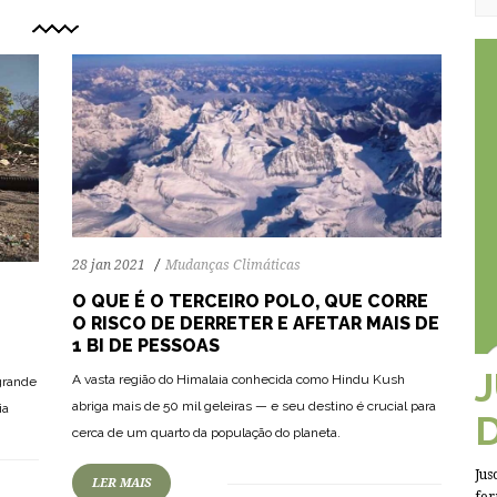
28 jan 2021
Mudanças Climáticas
O QUE É O TERCEIRO POLO, QUE CORRE
O RISCO DE DERRETER E AFETAR MAIS DE
1 BI DE PESSOAS
A vasta região do Himalaia conhecida como Hindu Kush
grande
69
1995
0
abriga mais de 50 mil geleiras — e seu destino é crucial para
ia
cerca de um quarto da população do planeta.
Jus
LER MAIS