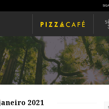
SIG
76
1575
0
janeiro 2021