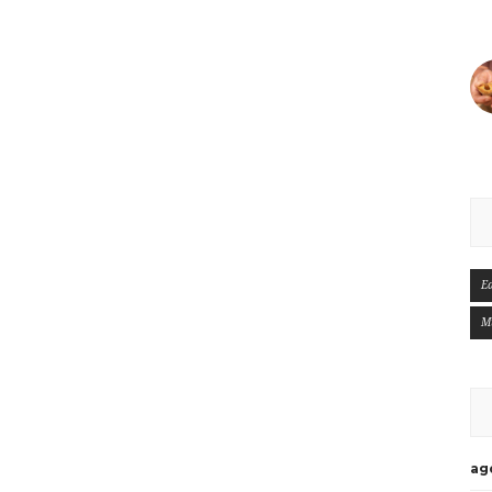
E
M
ag