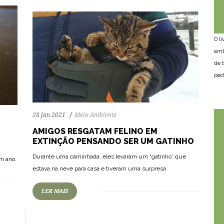
O l
amb
de 
ped
28 jan 2021
Meio Ambiente
AMIGOS RESGATAM FELINO EM
EXTINÇÃO PENSANDO SER UM GATINHO
Durante uma caminhada, eles levaram um “gatinho” que
m ano.
estava na neve para casa e tiveram uma surpresa
LER MAIS