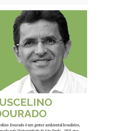
JUSCELINO
DOURADO
celino Dourado é um gestor ambiental brasileiro,