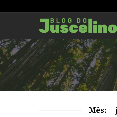
77
2890
0
Mês: