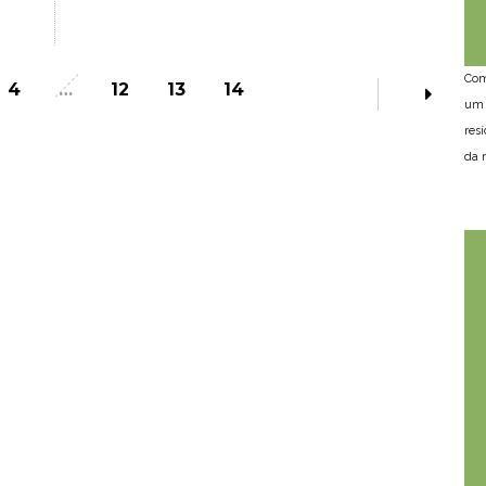
Com
4
…
12
13
14
um 
res
da n