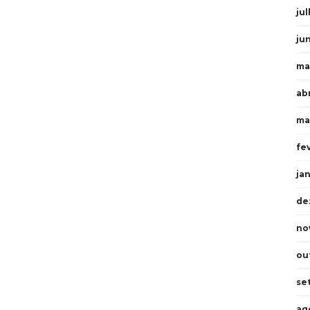
ju
ju
ma
ab
ma
fe
ja
de
no
ou
se
ag