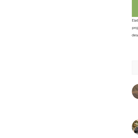
Ela
pro
des