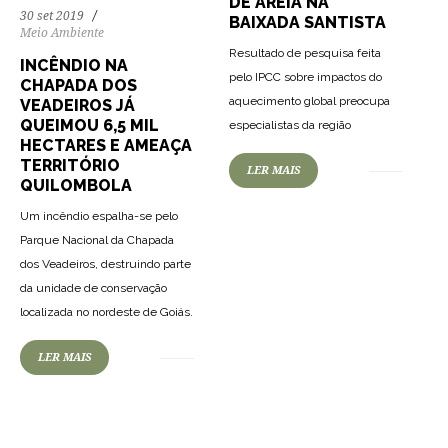
DE AREIA NA
30 set 2019
BAIXADA SANTISTA
Meio Ambiente
Resultado de pesquisa feita
INCÊNDIO NA
pelo IPCC sobre impactos do
CHAPADA DOS
aquecimento global preocupa
VEADEIROS JÁ
QUEIMOU 6,5 MIL
especialistas da região
HECTARES E AMEAÇA
TERRITÓRIO
LER MAIS
QUILOMBOLA
Um incêndio espalha-se pelo
Parque Nacional da Chapada
dos Veadeiros, destruindo parte
da unidade de conservação
localizada no nordeste de Goiás.
LER MAIS