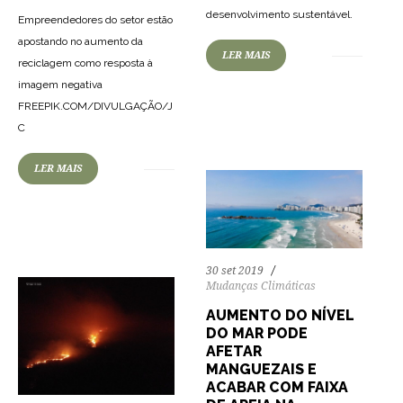
desenvolvimento sustentável.
Empreendedores do setor estão
apostando no aumento da
LER MAIS
83
1582
0
reciclagem como resposta à
imagem negativa
FREEPIK.COM/DIVULGAÇÃO/J
C
LER MAIS
67
1403
0
30 set 2019
Mudanças Climáticas
AUMENTO DO NÍVEL
DO MAR PODE
AFETAR
MANGUEZAIS E
ACABAR COM FAIXA