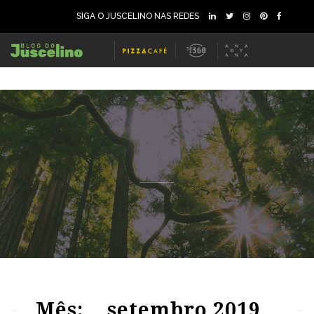
SIGA O JUSCELINO NAS REDES
74
1478
0
65
1663
0
Mês:
setembro 2019