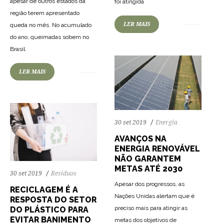
apesar de outros estados da
foi atingida
região terem apresentado
LER MAIS
queda no mês. No acumulado
do ano, queimadas sobem no
80
1691
0
Brasil.
LER MAIS
30 set 2019
Energia
AVANÇOS NA
ENERGIA RENOVÁVEL
NÃO GARANTEM
METAS ATÉ 2030
30 set 2019
Resíduos
Apesar dos progressos, as
RECICLAGEM É A
Nações Unidas alertam que é
RESPOSTA DO SETOR
preciso mais para atingir as
DO PLÁSTICO PARA
EVITAR BANIMENTO
metas dos objetivos de