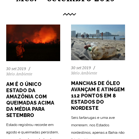
30 set 2019
30 set 2019
Meio Ambiente
Meio Ambiente
MANCHAS DE ÓLEO
AM É O ÚNICO
AVANÇAM E ATINGEM
ESTADO DA
112 PONTOS EM 8
AMAZÔNIA COM
ESTADOS DO
QUEIMADAS ACIMA
NORDESTE
DA MÉDIA PARA
SETEMBRO
Seis tartarugas e uma ave
Estado registrou recorde em
morreram; nos Estados
agosto e queimadas persistem,
nordestinos, apenas a Bahia não
67
1430
0