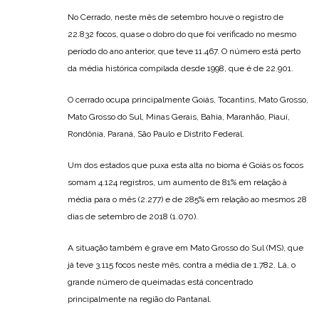
No Cerrado, neste mês de setembro houve o registro de
22.832 focos, quase o dobro do que foi verificado no mesmo
período do ano anterior, que teve 11.467. O número está perto
da média histórica compilada desde 1998, que é de 22.901.
O cerrado ocupa principalmente Goiás, Tocantins, Mato Grosso,
Mato Grosso do Sul, Minas Gerais, Bahia, Maranhão, Piauí,
Rondônia, Paraná, São Paulo e Distrito Federal.
Um dos estados que puxa esta alta no bioma é Goiás os focos
somam 4.124 registros, um aumento de 81% em relação à
média para o mês (2.277) e de 285% em relação ao mesmos 28
dias de setembro de 2018 (1.070).
A situação também é grave em Mato Grosso do Sul (MS), que
já teve 3.115 focos neste mês, contra a média de 1.782. Lá, o
grande número de queimadas está concentrado
principalmente na região do Pantanal.