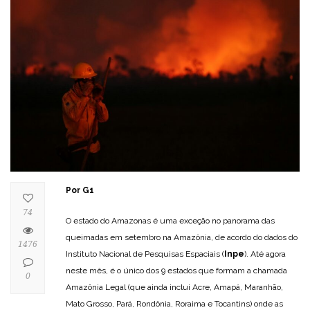
Por G1
74
O estado do Amazonas é uma exceção no panorama das
queimadas em setembro na Amazônia, de acordo do dados do
1476
Instituto Nacional de Pesquisas Espaciais (
Inpe
). Até agora
neste mês, é o único dos 9 estados que formam a chamada
0
Amazônia Legal (que ainda inclui Acre, Amapá, Maranhão,
Mato Grosso, Pará, Rondônia, Roraima e Tocantins) onde as