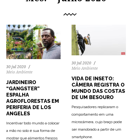
30 jul 2020
30 jul 2020
Meio Ambiente
Meio Ambiente
VIDA DE INSETO:
JARDINEIRO
CÂMERA REGISTRA O
“GANGSTER”
MUNDO DAS COSTAS
ESPALHA
DE UM BESOURO
AGROFLORESTAS EM
PERIFERIA DE LOS
Pesquisadores replicaram o
ANGELES
comportamento em uma
microcâmera, cujo braço pode
Incentivar todo mundo a colocar
ser manobrado a partir de um
a mão no solo é sua forma de
92
1568
0
smartphone.
mostrar que alimentos frescos