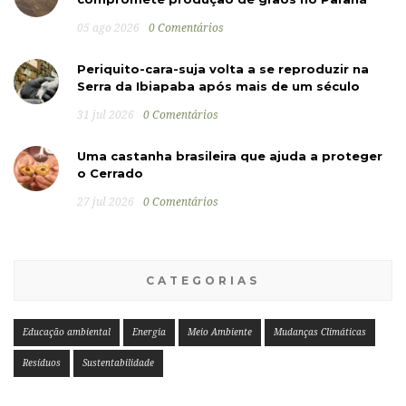
05 ago 2026
0 Comentários
Periquito-cara-suja volta a se reproduzir na
Serra da Ibiapaba após mais de um século
31 jul 2026
0 Comentários
Uma castanha brasileira que ajuda a proteger
o Cerrado
27 jul 2026
0 Comentários
CATEGORIAS
Educação ambiental
Energia
Meio Ambiente
Mudanças Climáticas
Resíduos
Sustentabilidade