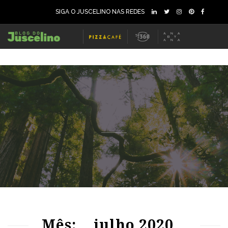
SIGA O JUSCELINO NAS REDES
95
2000
0
91
2474
0
Mês:
julho 2020