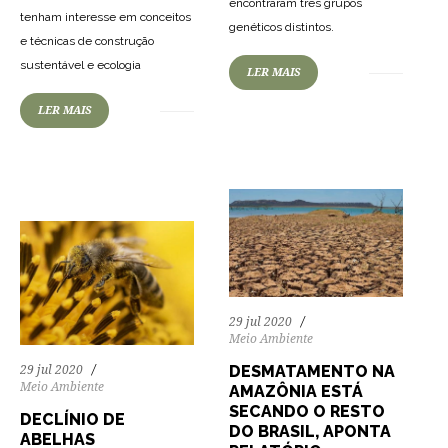
encontraram três grupos
tenham interesse em conceitos
genéticos distintos.
e técnicas de construção
sustentável e ecologia
76
1624
0
LER MAIS
88
1767
0
LER MAIS
29 jul 2020
Meio Ambiente
DESMATAMENTO NA
29 jul 2020
Meio Ambiente
AMAZÔNIA ESTÁ
SECANDO O RESTO
DECLÍNIO DE
DO BRASIL, APONTA
ABELHAS