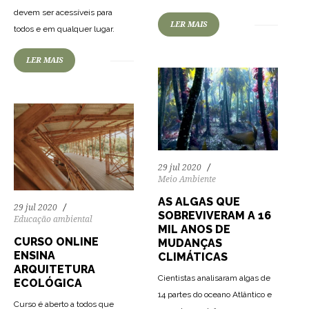
devem ser acessíveis para
77
1973
0
LER MAIS
todos e em qualquer lugar.
LER MAIS
29 jul 2020
Meio Ambiente
AS ALGAS QUE
29 jul 2020
SOBREVIVERAM A 16
Educação ambiental
MIL ANOS DE
CURSO ONLINE
MUDANÇAS
ENSINA
CLIMÁTICAS
ARQUITETURA
Cientistas analisaram algas de
ECOLÓGICA
14 partes do oceano Atlântico e
Curso é aberto a todos que