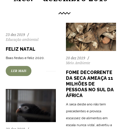
23 dez 2019
Educação ambiental
FELIZ NATAL
90
1959
0
Boas festas e feliz 2020.
20 dez 2019
Meio Ambiente
LER MAIS
FOME DECORRENTE
DA SECA AMEAÇA 11
MILHÕES DE
PESSOAS NO SUL DA
ÁFRICA
A seca deste ano não tem
precedentes e provoca
escassez de alimentos em
escala nunca vista’, advertiu a