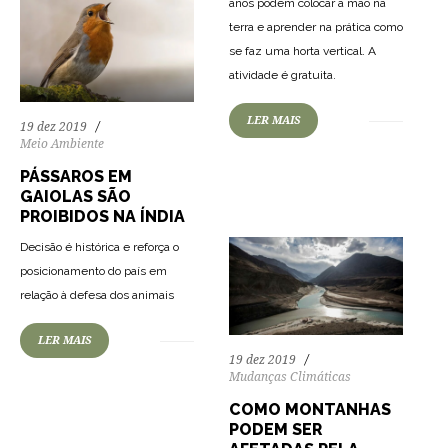
anos podem colocar a mão na
terra e aprender na prática como
se faz uma horta vertical. A
atividade é gratuita.
83
1745
0
LER MAIS
19 dez 2019
Meio Ambiente
PÁSSAROS EM
GAIOLAS SÃO
PROIBIDOS NA ÍNDIA
Decisão é histórica e reforça o
posicionamento do país em
relação à defesa dos animais
LER MAIS
19 dez 2019
Mudanças Climáticas
COMO MONTANHAS
PODEM SER