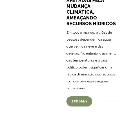
AFETADAS PELA
MUDANÇA
CLIMÁTICA,
AMEAÇANDO
RECURSOS HÍDRICOS
Em todo o mundo, bilhões de
pessoas dependem da água
que vem da neve e das
geleiras. No entanto, o aumento
das temperaturas e o caos
político podem significar uma
rápida diminuição dos recursos
hídricos para essas regiões
vulneráveis
LER MAIS