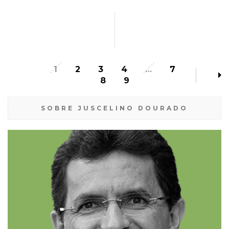
1
2
3
4
…
7
8
9
SOBRE JUSCELINO DOURADO