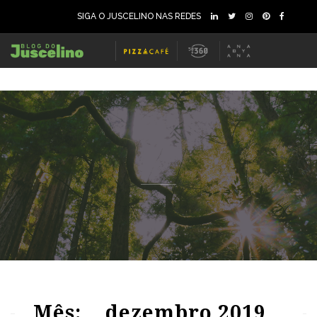
SIGA O JUSCELINO NAS REDES
121
6757
0
84
1953
0
Mês:
dezembro 2019