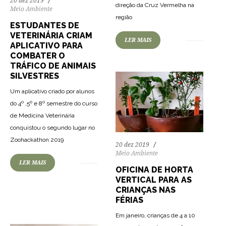
20 dez 2019
direção da Cruz Vermelha na
Meio Ambiente
78
1827
0
região
ESTUDANTES DE
VETERINÁRIA CRIAM
LER MAIS
APLICATIVO PARA
COMBATER O
TRÁFICO DE ANIMAIS
SILVESTRES
Um aplicativo criado por alunos
do 4º ,5º e 8º semestre do curso
de Medicina Veterinária
conquistou o segundo lugar no
Zoohackathon 2019
20 dez 2019
Meio Ambiente
LER MAIS
75
2121
0
OFICINA DE HORTA
VERTICAL PARA AS
CRIANÇAS NAS
FÉRIAS
Em janeiro, crianças de 4 a 10