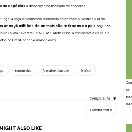
das espécies
à disposição no mercado de criadores.
r ilegal a caça e o comércio predatório de animais silvestres (Lei de
s anos 38 milhões de animais são retirados do país
segundo
ico de Fauna Silvestre (RENCTAS). Além disso, a estimativa é de que a
dos no Brasil, sendo a maioria aves.
pp
estudantes
juscelino dourado
trafico
Com
um 
res
Compartilhe
da n
Próximo Post
MIGHT ALSO LIKE