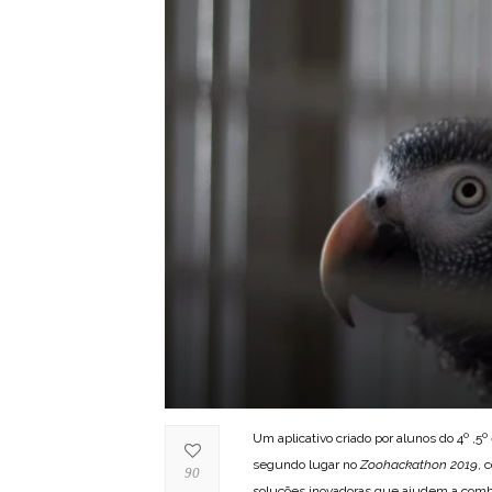
Um aplicativo criado por alunos do 4º ,5
segundo lugar no
Zoohackathon 2019
, 
90
soluções inovadoras que ajudem a combat