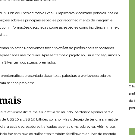
niu 26 equipes de todo o Brasil. O aplicativo idealizado pelos alunos da
ações sobre as principais espécies por reconhecimento de imagem e
s com informações detalhadas sobre as espécies como incidência, manejo
utras.
lemas no setor. Resolvemos focar no
déficit
de profissionais capacitados
s apreensões nas rodovias. Apresentamos o projeto ao júri e conseguimos o
ma Silva, um dos alunos premiados.
problemática apresentada durante as palestras e workshops sobre o
 para sanar o problema.
O l
amb
imais
de 
ped
ceira atividade ilícita mais lucrativa do mundo, perdendo apenas para o
o de US$ 10 a US$ 20 bilhões por ano. Mas o desejo de ter um animal de
ia, a cada dez espécies traficadas, apenas uma sobreviva. Além disso,
de faz com que os traficantes também falsifiquem anilhas de controle,