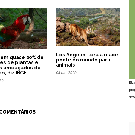
Los Angeles terá a maior
 tem quase 20% de
ponte do mundo para
es de plantas e
animais
is ameaçados de
ão, diz IBGE
04 nov 2020
20
Ela
pro
des
 COMENTÁRIOS