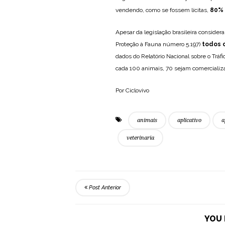
vendendo, como se fossem lícitas,
80% 
Apesar da legislação brasileira considera
Proteção à Fauna número 5.197)
todos o
dados do Relatório Nacional sobre o Tráf
cada 100 animais, 70 sejam comercializa
Por Ciclovivo
animais
aplicativo
a
veterinaria
Post Anterior
YOU 