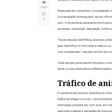
1960
Realizada em novembro, a competição reu
Universidade Anhanguera, reúne inform
0
som. A ferramenta apresenta formulário
alimentar, contenção, legislação, entre o
“Nossa equipe identificou diversos prob
para identificar e manusear e realizar a
vice campeonato”, orgulha-se Eric de Li
Cada equipe participante escolheu uma 
tema, e criou alternativas diferenciadas
Tráfico de an
O comércio de animais silvestres é a ter
tráfico de drogas e armas, movimentand
estimação silvestre faz com que, em méd
segundo o Ibama a sensação de impunida