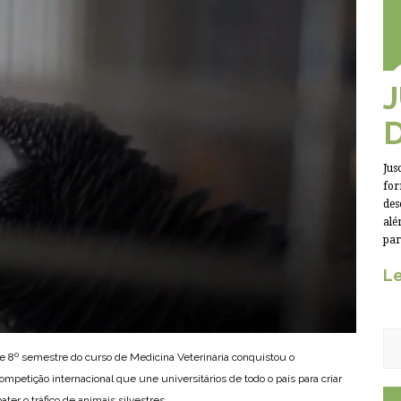
Jus
for
des
alé
par
Le
º e 8º semestre do curso de Medicina Veterinária conquistou o
competição internacional que une universitários de todo o país para criar
er o tráfico de animais silvestres.