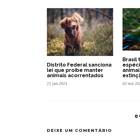
Brasil
espéci
Distrito Federal sanciona
anima
lei que proíbe manter
extinç
animais acorrentados
05 nov 20
21 jan 2021
0
DEIXE UM COMENTÁRIO