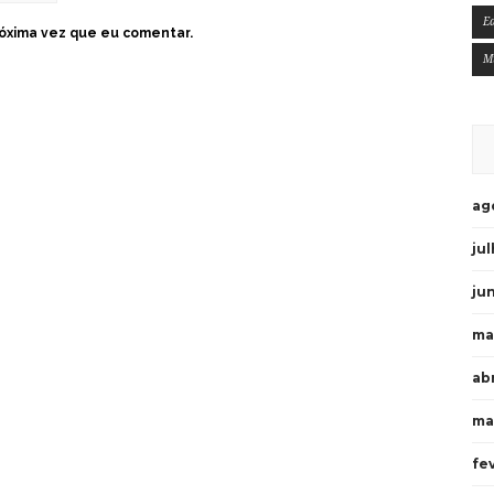
E
óxima vez que eu comentar.
M
ag
ju
ju
ma
ab
ma
fe