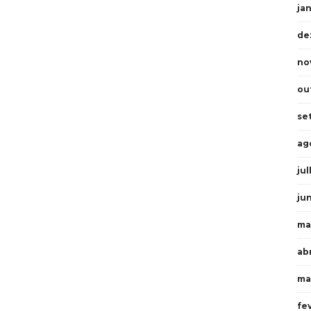
ja
de
no
ou
se
ag
ju
ju
ma
abr
ma
fe