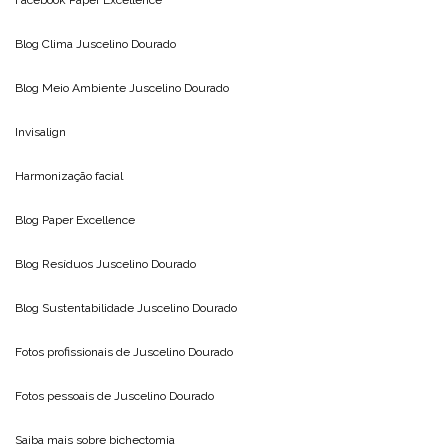
Facebook Paper Excellence
Blog Clima
Juscelino Dourado
Blog Meio Ambiente
Juscelino Dourado
Invisalign
Harmonização facial
Blog
Paper Excellence
Blog Resíduos
Juscelino Dourado
Blog Sustentabilidade
Juscelino Dourado
Fotos profissionais de
Juscelino Dourado
Fotos pessoais de
Juscelino Dourado
Saiba mais sobre
bichectomia