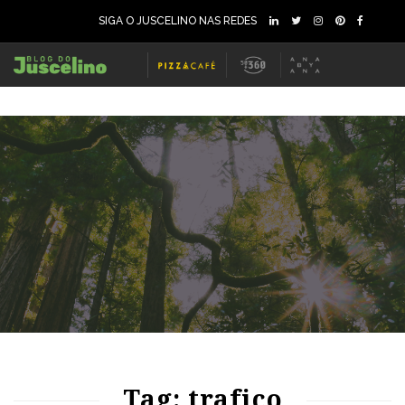
SIGA O JUSCELINO NAS REDES
90
1960
0
76
1414
0
Tag: trafico