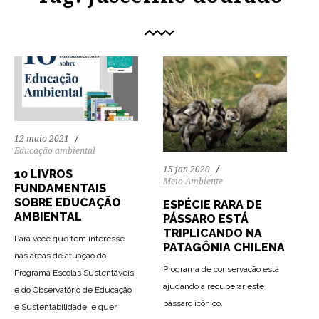
12 maio 2021
Educação ambiental
15 jan 2020
10 LIVROS
Meio Ambiente
FUNDAMENTAIS
SOBRE EDUCAÇÃO
ESPÉCIE RARA DE
AMBIENTAL
PÁSSARO ESTÁ
TRIPLICANDO NA
Para você que tem interesse
PATAGÔNIA CHILENA
nas áreas de atuação do
Programa de conservação está
Programa Escolas Sustentáveis
ajudando a recuperar este
e do Observatório de Educação
73
1499
0
pássaro icônico.
e Sustentabilidade, e quer