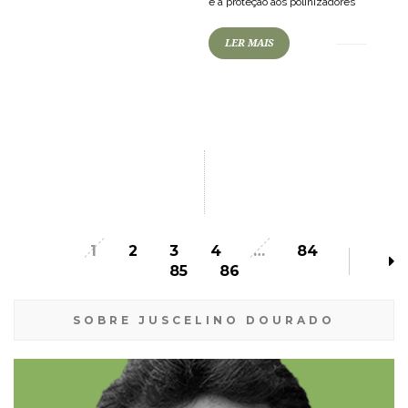
e a proteção aos polinizadores
LER MAIS
1
2
3
4
…
84
85
86
SOBRE JUSCELINO DOURADO