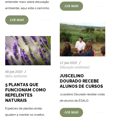
entender mais sobre educação
67
1780
0
LER MAIS
ambiental, aqui está o caminho.
LER MAIS
12 jan 2020
Educação ambiental
08 jan 2020
JUSCELINO
Meio Ambiente
DOURADO RECEBE
5 PLANTAS QUE
ALUNOS DE CURSOS
FUNCIONAM COMO
Juscelino Dourado recebe visita
REPELENTES
NATURAIS
de alunos da ESALQ
Espécies de plantas ainda
65
1330
0
LER MAIS
ajudam a manter os insetos