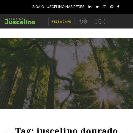
SIGA O JUSCELINO NAS REDES
136
11589
0
91
1818
0
Tag: juscelino dourado