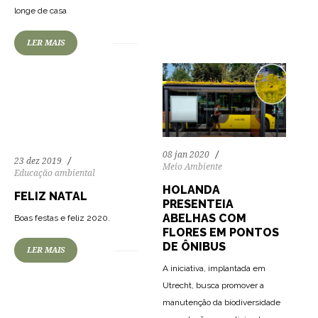
longe de casa
LER MAIS
121
6759
0
08 jan 2020
23 dez 2019
Meio Ambiente
Educação ambiental
HOLANDA
FELIZ NATAL
PRESENTEIA
ABELHAS COM
Boas festas e feliz 2020.
FLORES EM PONTOS
DE ÔNIBUS
LER MAIS
A iniciativa, implantada em
Utrecht, busca promover a
manutenção da biodiversidade