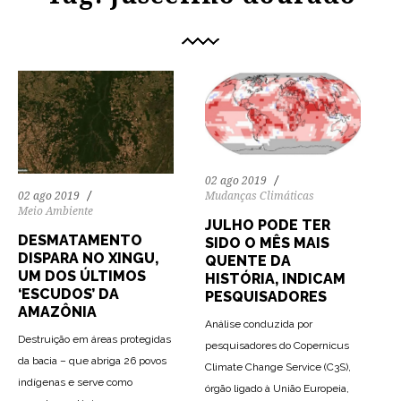
02 ago 2019
Mudanças Climáticas
02 ago 2019
Meio Ambiente
JULHO PODE TER
DESMATAMENTO
SIDO O MÊS MAIS
DISPARA NO XINGU,
QUENTE DA
UM DOS ÚLTIMOS
HISTÓRIA, INDICAM
‘ESCUDOS’ DA
PESQUISADORES
AMAZÔNIA
Análise conduzida por
Destruição em áreas protegidas
pesquisadores do Copernicus
da bacia – que abriga 26 povos
Climate Change Service (C3S),
indígenas e serve como
órgão ligado à União Europeia,