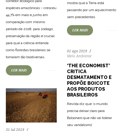
corredor ecológico para
mostra que a Terra está
espécies amazônicas – cresceu
passando por um aquecimento
44,7% em maio e junho em
sem precedentes
comparação com mesmo
período de 2018; para zoólogo,
LER MAIS
preservação da região é crucial
para que a ciência entenda
como florestas brasileiras se
01 ago 2019
69
1468
0
Meio Ambiente
tornaram tão biodiversas.
‘THE ECONOMIST’
LER MAIS
CRITICA
DESMATAMENTO E
PROPÕE BOICOTE
AOS PRODUTOS
BRASILEIROS
Revista diz que ‘o mundo
precisa deixar claro para
Bolsonaro que não vai tolerar
84
1651
0
seu vandalismo’
31 jul 2019