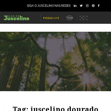
SIGA O JUSCELINO NAS REDES
76
1224
0
77
1484
0
Tag: juscelino dourado