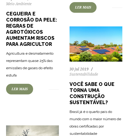
Meio Ambiente
LER MAIS
CEGUEIRA E
CORROSÃO DA PELE:
REGRAS DE
AGROTÓXICOS
AUMENTAM RISCOS
PARA AGRICULTOR
Agricultura e desmatamento
representam quase 25% das
emissões de gases do efeito
30 jul 2019
Sustentabilidade
estufa
VOCÊ SABE O QUE
73
1678
0
LER MAIS
TORNA UMA
CONSTRUÇÃO
SUSTENTÁVEL?
Brasil já é o quarto país do
mundo com o maior número de
obras certificadas por
sustentabilidade