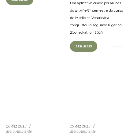
Um aplicativo criado por alunos
do 4º ,5º e 8º semestre do curso
de Medicina Veterinária
conquistou o segundo lugar no
78
1825
0
75
2121
0
Zoohackathon 2019
LER MAIS
20 dez 2019
19 dez 2019
Meio Ambiente
Meio Ambiente