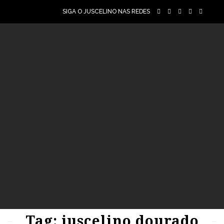
SIGA O JUSCELINO NAS REDES
84
1952
0
90
1958
0
Tag: juscelino dourado