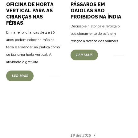
OFICINA DE HORTA
PÁSSAROS EM
VERTICAL PARA AS
GAIOLAS SÃO
CRIANÇAS NAS
PROIBIDOS NA ÍNDIA
FÉRIAS
Decisão é histórica e reforça o
Em janeiro, crianças de 4 a 10
posicionamento do país em
83
1745
0
anos podem colocar a mão na
relação à defesa dos animais
terra e aprender na prática como
se faz uma horta vertical. A
LER MAIS
atividade é gratuita.
LER MAIS
19 dez 2019