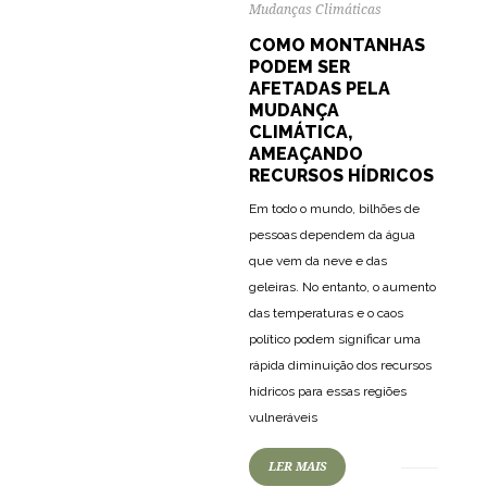
Mudanças Climáticas
COMO MONTANHAS
PODEM SER
AFETADAS PELA
MUDANÇA
CLIMÁTICA,
AMEAÇANDO
RECURSOS HÍDRICOS
Em todo o mundo, bilhões de
pessoas dependem da água
que vem da neve e das
geleiras. No entanto, o aumento
das temperaturas e o caos
político podem significar uma
rápida diminuição dos recursos
hídricos para essas regiões
83
2708
0
vulneráveis
LER MAIS