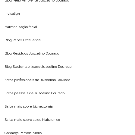
Blog Meio Ambiente
Juscelino Dourado
Invisalign
Harmonização facial
Blog
Paper Excellence
Blog Resíduos
Juscelino Dourado
Blog Sustentabilidade
Juscelino Dourado
Fotos profissionais de
Juscelino Dourado
Fotos pessoais de
Juscelino Dourado
Saiba mais sobre
bichectomia
Saiba mais sobre
acido hialuronico
Conheça
Pamela Mello