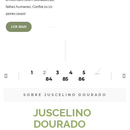
falhas humanas. Confira os 10
piores casos!
LER MAIS
1
2
3
4
5
…
84
85
86
SOBRE JUSCELINO DOURADO
JUSCELINO
DOURADO