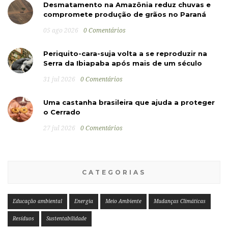
Desmatamento na Amazônia reduz chuvas e
compromete produção de grãos no Paraná
05 ago 2026
0 Comentários
Periquito-cara-suja volta a se reproduzir na
Serra da Ibiapaba após mais de um século
31 jul 2026
0 Comentários
Uma castanha brasileira que ajuda a proteger
o Cerrado
27 jul 2026
0 Comentários
CATEGORIAS
Educação ambiental
Energia
Meio Ambiente
Mudanças Climáticas
Resíduos
Sustentabilidade