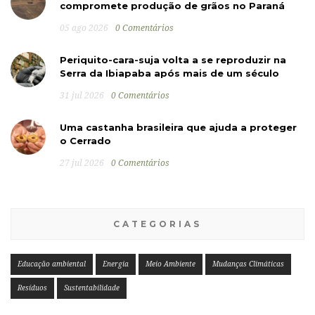
compromete produção de grãos no Paraná
05 ago 2026
0 Comentários
Periquito-cara-suja volta a se reproduzir na
Serra da Ibiapaba após mais de um século
31 jul 2026
0 Comentários
Uma castanha brasileira que ajuda a proteger
o Cerrado
27 jul 2026
0 Comentários
CATEGORIAS
Educação ambiental
Energia
Meio Ambiente
Mudanças Climáticas
Resíduos
Sustentabilidade