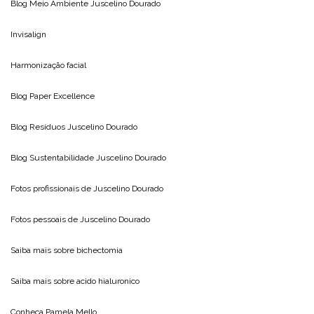
Blog Meio Ambiente
Juscelino Dourado
Invisalign
Harmonização facial
Blog
Paper Excellence
Blog Resíduos
Juscelino Dourado
Blog Sustentabilidade
Juscelino Dourado
Fotos profissionais de
Juscelino Dourado
Fotos pessoais de
Juscelino Dourado
Saiba mais sobre
bichectomia
Saiba mais sobre
acido hialuronico
Conheça
Pamela Mello