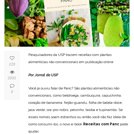
Pesquisadores da USP trazem receitas com plantas
alimentícias não convencionais em publicação online
128
Por Jornal da USP
2031
Você já ouviu falar de Panc? São plantas alimentícias não
0
convencionais, como beldroega, cambuquira, capuchinha,
coração de bananeira, feijão-guandu, folha de batata-doce,
jaca verde, ora-pro-nóbis, peixinho, taioba e tupinambo. Se
esses nomes soam estranhos ou então você não faz ideia de
como consumi-los, o novo e-book
Receitas com Panc
pode
ajudar.