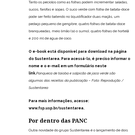
Tanto os pecíolos como as folhas podem incrementar saladas,
sucos, farofas e sopas. O suco verde com folha de batata-doce
pode ser feito batendo no liquidificador duas maçãs, um
pedaço pequeno de gengibre, quatro folhas de batata-doce
branqueadas, meio limão (só o sumo), quatro folhas de hortelã
e 200 ml de água de coco.
O e-book está disponível para download na página
do Sustentarea. Para acessá-lo, é preciso informar o
nome e o e-mail em um
formulário neste
link
.
Panqueca de taioba e salpicão de jaca verde são
algumas das receitas da publicação – Foto: Reprodução /
Sustentarea
Para mais informações, acesse:
www.fsp.usp.br/sustentarea
.
Por dentro das PANC
Outra novidade do grupo Sustentarea é o lançamento de dois