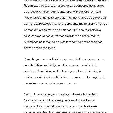
Research
,
a pesquisa analisou quatro espécies de aves de
sub-bosque no corredor Cantareira-Mantiqueira, em São
Paulo. Os cientistas encontraram evidências de que o chupa-
dente (
Conopophaga lineata
) apresenta maior assimetria nas
pernas em áreas mais desmatadas, um sinal associado a
condições adversas enfrentadas durante o crescimento.
Alterações no tamanho do bico também foram observadas
entre as aves avaliadas.
Para chegar aos resultados, os pesquisadores compararam
características morfológicas das aves com os níveis de
cobertura florestal ao redor dos fragmentos estudados. A
análise reuniu dados coletados em campo e informações de
exemplares preservados em museus.
Segundo os autores, as mudanças observadas podem
funcionar como indicadores precoces dos efeitos da
degradação ambiental. Isso porque os impactos foram
detectados antes do aparecimento de sinais mais conhecidos