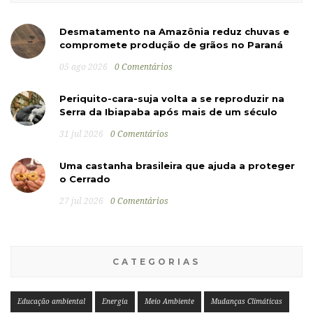
Desmatamento na Amazônia reduz chuvas e
compromete produção de grãos no Paraná
05 ago 2026
0 Comentários
Periquito-cara-suja volta a se reproduzir na
Serra da Ibiapaba após mais de um século
31 jul 2026
0 Comentários
Uma castanha brasileira que ajuda a proteger
o Cerrado
27 jul 2026
0 Comentários
CATEGORIAS
Educação ambiental
Energia
Meio Ambiente
Mudanças Climáticas