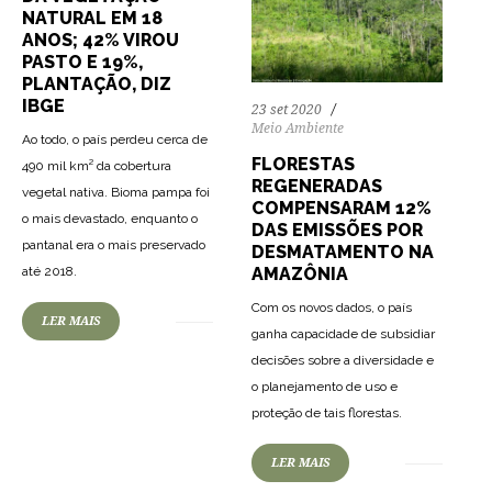
NATURAL EM 18
ANOS; 42% VIROU
PASTO E 19%,
PLANTAÇÃO, DIZ
IBGE
23 set 2020
Meio Ambiente
Ao todo, o país perdeu cerca de
FLORESTAS
490 mil km² da cobertura
REGENERADAS
vegetal nativa. Bioma pampa foi
COMPENSARAM 12%
o mais devastado, enquanto o
DAS EMISSÕES POR
pantanal era o mais preservado
DESMATAMENTO NA
AMAZÔNIA
até 2018.
Com os novos dados, o país
LER MAIS
ganha capacidade de subsidiar
decisões sobre a diversidade e
o planejamento de uso e
proteção de tais florestas.
LER MAIS