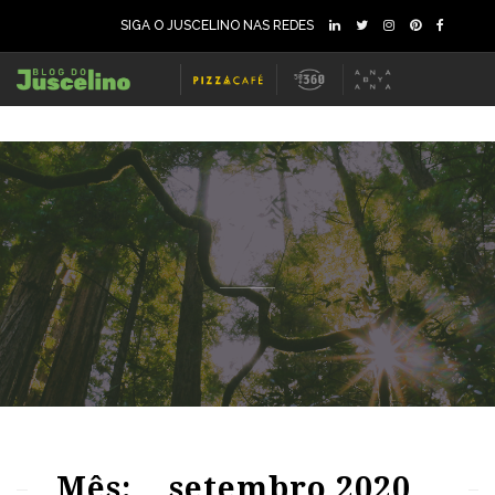
SIGA O JUSCELINO NAS REDES
68
1236
0
77
2132
0
Mês:
setembro 2020