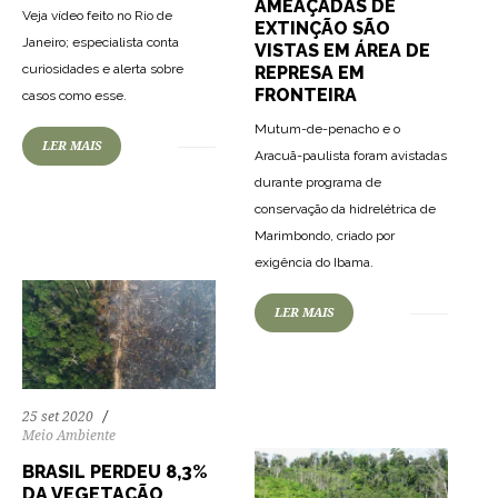
AMEAÇADAS DE
Veja vídeo feito no Rio de
EXTINÇÃO SÃO
Janeiro; especialista conta
VISTAS EM ÁREA DE
curiosidades e alerta sobre
REPRESA EM
FRONTEIRA
casos como esse.
Mutum-de-penacho e o
LER MAIS
74
1583
0
Aracuã-paulista foram avistadas
durante programa de
conservação da hidrelétrica de
Marimbondo, criado por
exigência do Ibama.
LER MAIS
70
1186
0
25 set 2020
Meio Ambiente
BRASIL PERDEU 8,3%
DA VEGETAÇÃO