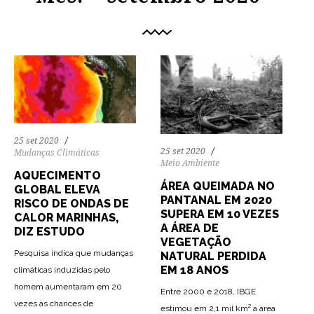
25 set 2020
25 set 2020
Mudanças Climáticas
Meio Ambiente
AQUECIMENTO
ÁREA QUEIMADA NO
GLOBAL ELEVA
PANTANAL EM 2020
RISCO DE ONDAS DE
SUPERA EM 10 VEZES
CALOR MARINHAS,
A ÁREA DE
DIZ ESTUDO
VEGETAÇÃO
Pesquisa indica que mudanças
NATURAL PERDIDA
EM 18 ANOS
climáticas induzidas pelo
homem aumentaram em 20
Entre 2000 e 2018, IBGE
vezes as chances de
estimou em 2,1 mil km² a área