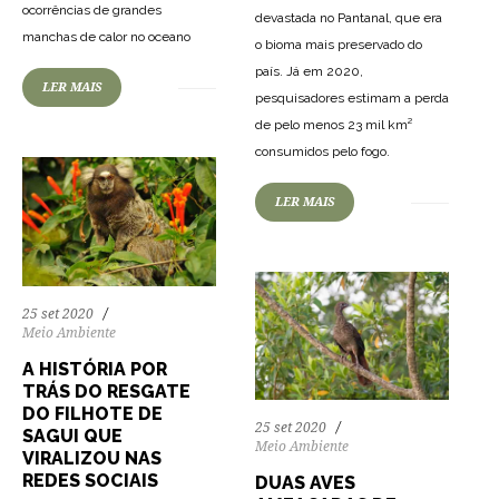
ocorrências de grandes
devastada no Pantanal, que era
81
2858
0
manchas de calor no oceano
o bioma mais preservado do
país. Já em 2020,
LER MAIS
pesquisadores estimam a perda
de pelo menos 23 mil km²
66
1308
0
consumidos pelo fogo.
LER MAIS
25 set 2020
Meio Ambiente
A HISTÓRIA POR
TRÁS DO RESGATE
DO FILHOTE DE
25 set 2020
SAGUI QUE
Meio Ambiente
VIRALIZOU NAS
REDES SOCIAIS
DUAS AVES