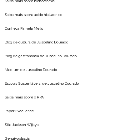
Saiba mais sobre
bichectomia
Saiba mais sobre
acido hialuronico
Conheça
Pamela Mello
Blog de cultura de
Juscelino Dourado
Blog de gastronomia de
Juscelino Dourado
Medium de
Juscelino Dourado
Escolas Sustentáveis, de
Juscelino Dourado
Saiba mais sobre o
RPA
Paper Excellence
Site
Jackson Wijaya
Gengivoplastia