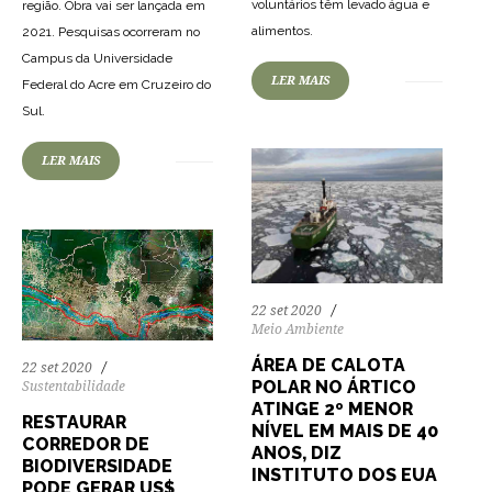
voluntários têm levado água e
região. Obra vai ser lançada em
63
1190
0
alimentos.
2021. Pesquisas ocorreram no
Campus da Universidade
LER MAIS
Federal do Acre em Cruzeiro do
51
1218
0
Sul.
LER MAIS
22 set 2020
Meio Ambiente
ÁREA DE CALOTA
22 set 2020
POLAR NO ÁRTICO
Sustentabilidade
ATINGE 2º MENOR
RESTAURAR
NÍVEL EM MAIS DE 40
CORREDOR DE
ANOS, DIZ
BIODIVERSIDADE
INSTITUTO DOS EUA
PODE GERAR US$