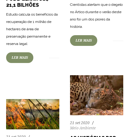
21,1 BILHÕES
Cientistas alertam que o degelo
no Ártico durante o verão deste
Estudo calcula os benefícios da
ano foi um dos piores da
recuperação de 1 milhão de
história.
hectares de área de
preservação permanente e
78
2236
0
LER MAIS
reserva legal
LER MAIS
60
1363
0
21 set 2020
Meio Ambiente