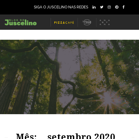
SIGA O JUSCELINO NAS REDES
66
1332
0
68
1437
0
Mês:
setembro 2020