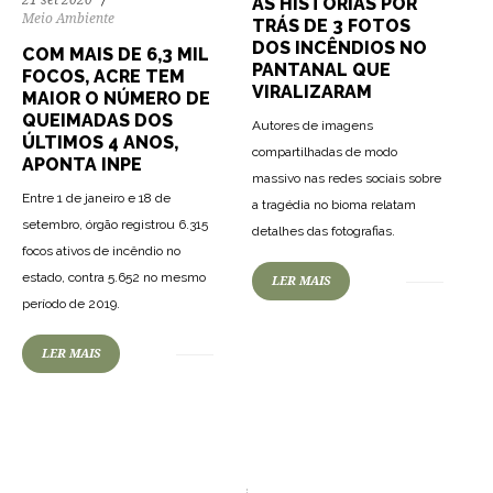
21 set 2020
AS HISTÓRIAS POR
Meio Ambiente
TRÁS DE 3 FOTOS
DOS INCÊNDIOS NO
COM MAIS DE 6,3 MIL
PANTANAL QUE
FOCOS, ACRE TEM
VIRALIZARAM
MAIOR O NÚMERO DE
QUEIMADAS DOS
Autores de imagens
ÚLTIMOS 4 ANOS,
compartilhadas de modo
APONTA INPE
massivo nas redes sociais sobre
Entre 1 de janeiro e 18 de
a tragédia no bioma relatam
setembro, órgão registrou 6.315
detalhes das fotografias.
focos ativos de incêndio no
estado, contra 5.652 no mesmo
LER MAIS
período de 2019.
LER MAIS