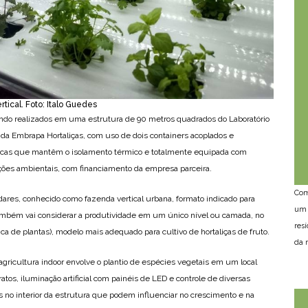
tical. Foto: Italo Guedes
ndo realizados em uma estrutura de 90 metros quadrados do Laboratório
da Embrapa Hortaliças, com uso de dois containers acoplados e
lacas que mantêm o isolamento térmico e totalmente equipada com
ões ambientais, com financiamento da empresa parceira.
Com
ares, conhecido como fazenda vertical urbana, formato indicado para
um 
ambém vai considerar a produtividade em um único nível ou camada, no
res
ca de plantas), modelo mais adequado para cultivo de hortaliças de fruto.
da n
ricultura indoor envolve o plantio de espécies vegetais em um local
tos, iluminação artificial com painéis de LED e controle de diversas
s no interior da estrutura que podem influenciar no crescimento e na