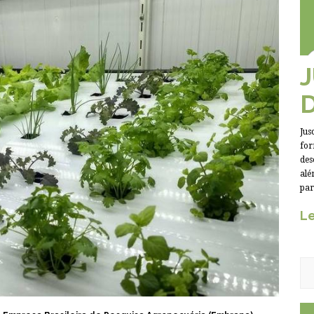
Jus
for
des
alé
par
Le