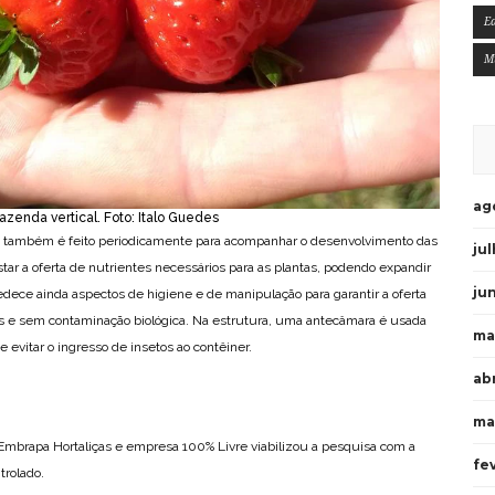
E
M
ag
zenda vertical. Foto: Italo Guedes
e também é feito periodicamente para acompanhar o desenvolvimento das
ju
tar a oferta de nutrientes necessários para as plantas, podendo expandir
ju
dece ainda aspectos de higiene e de manipulação para garantir a oferta
icos e sem contaminação biológica. Na estrutura, uma antecâmara é usada
ma
 evitar o ingresso de insetos ao contêiner.
ab
ma
a Embrapa Hortaliças e empresa 100% Livre viabilizou a pesquisa com a
fe
trolado.