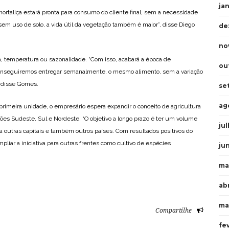
ja
 hortaliça estará pronta para consumo do cliente final, sem a necessidade
sem uso de solo, a vida útil da vegetação também é maior”, disse Diego
de
no
ma, temperatura ou sazonalidade. “Com isso, acabará a época de
ou
conseguiremos entregar semanalmente, o mesmo alimento, sem a variação
, disse Gomes.
se
ag
 primeira unidade, o empresário espera expandir o conceito de agricultura
iões Sudeste, Sul e Nordeste. “O objetivo a longo prazo é ter um volume
ju
ra outras capitais e também outros países. Com resultados positivos do
pliar a iniciativa para outras frentes como cultivo de espécies
ju
ma
abr
ma
Compartilhe
fe