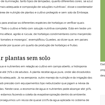
 de iluminação, tanto tipos de lâmpadas, quanto diferentes cores, se azul
ais adequada e composição de soluções nutritivas”, disse o coordenador
área de nutrição de plantas e cultivo protegido e sem solo da Embrapa.
para analisar as diferentes espécies de hortaliças e verificar quais
Todo o cultivo é feito com solução nutritiva completa. Está em teste um
mo alface, agrião e rúcula; de hortaliças condimentares como manjericão
mo tomates e morangos”, exemplificou Guedes, ao dizer que, em países
ponde por quase um quarto da produção de hortaliças e frutas.
ar plantas sem solo
Ela
gua e nutrientes em relação ao cultivo em campo aberto, a hidroponia
pro
e até 70% o de adubos. A planta recebe água pura, onde são dissolvidos
des
to adequado. Já na aeroponia, outro manejo da nutrição e da irrigação das
ada sob pressão com equipamentos tipo nebulizador que jogam a névoa da
tas. Neste caso, a economia de água e nutrientes pode alcançar até 30%,
 estamos fazendo a coleta da evapotranspiração dentro do ambiente,
, conseguimos um reúso de quase 100% da água aplicada no sistema de