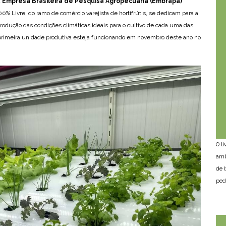
a
Empresa Brasileira de Pesquisa Agropecuária (Embrapa)
0% Livre, do ramo de comércio varejista de hortifrútis, se dedicam para a
odução das condições climáticas ideais para o cultivo de cada uma das
 primeira unidade produtiva esteja funcionando em novembro deste ano no
O l
amb
de 
ped