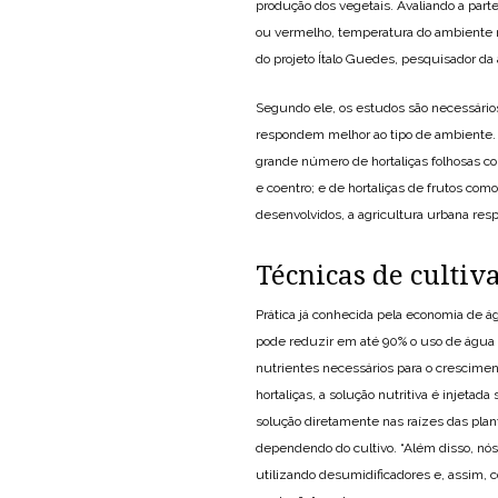
produção dos vegetais. Avaliando a parte
ou vermelho, temperatura do ambiente m
do projeto Ítalo Guedes, pesquisador da 
Segundo ele, os estudos são necessários 
respondem melhor ao tipo de ambiente. “
grande número de hortaliças folhosas co
e coentro; e de hortaliças de frutos co
desenvolvidos, a agricultura urbana res
Técnicas de cultiv
Prática já conhecida pela economia de á
pode reduzir em até 90% o uso de água 
nutrientes necessários para o crescimen
hortaliças, a solução nutritiva é injet
solução diretamente nas raízes das plan
dependendo do cultivo. “Além disso, nós
utilizando desumidificadores e, assim