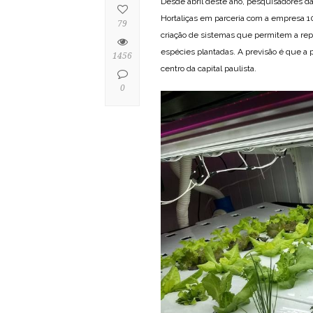
Desde abril deste ano, pesquisadores d
Hortaliças em parceria com a empresa 10
79
criação de sistemas que permitem a repr
espécies plantadas. A previsão é que a
1456
centro da capital paulista.
0