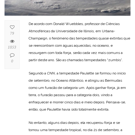
De acordo com Donald Wuebbles, professor de Ciências
Atmosféricas da Universidade de Illinois, em Urbana-
79
Champaign, o fenômeno das tempestades quase extintas que
se reencontram com águas aquecidas, no oceano, e
1853
ressurgem com toda força, serão cada vez mais comuns a
partir deste ano. São as chamadas tempestades “zumbis”.
0
Segundo a
CNN
, a tempestade Paulette se formou no início
de setembro, no Oceano Atlântico, e atingiu as Bermudas
como um furacão de categoria um. Após ganhar força, já em
terra, o furacão passou para a categoria dois, vindo a
enfraquecer e morrer cinco dias e meio depois. Pensava-se,
então, que Paulette havia sido totalmente extinta.
No entanto, alguns dias depois, ela recuperou força e se
tornou uma tempestade tropical, no dia 21 de setembro, a