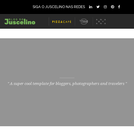
SIGA O JUSCELINO NAS REDES
" A super cool template for bloggers, photographers and travelers "