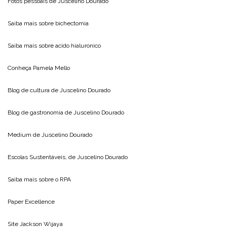
Fotos pessoais de
Juscelino Dourado
Saiba mais sobre
bichectomia
Saiba mais sobre
acido hialuronico
Conheça
Pamela Mello
Blog de cultura de
Juscelino Dourado
Blog de gastronomia de
Juscelino Dourado
Medium de
Juscelino Dourado
Escolas Sustentáveis, de
Juscelino Dourado
Saiba mais sobre o
RPA
Paper Excellence
Site
Jackson Wijaya