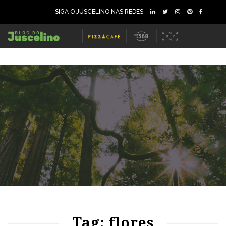
SIGA O JUSCELINO NAS REDES
67
1313
0
67
1073
0
Tag: flores