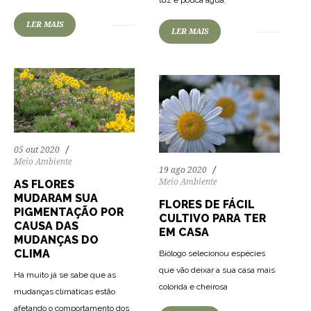
luz e pouca água.
LER MAIS
LER MAIS
05 out 2020
Meio Ambiente
19 ago 2020
Meio Ambiente
AS FLORES
MUDARAM SUA
FLORES DE FÁCIL
PIGMENTAÇÃO POR
CULTIVO PARA TER
CAUSA DAS
EM CASA
MUDANÇAS DO
CLIMA
Biólogo selecionou espécies
que vão deixar a sua casa mais
Há muito já se sabe que as
colorida e cheirosa
mudanças climáticas estão
afetando o comportamento dos