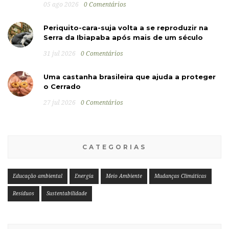
05 ago 2026
0 Comentários
Periquito-cara-suja volta a se reproduzir na
Serra da Ibiapaba após mais de um século
31 jul 2026
0 Comentários
Uma castanha brasileira que ajuda a proteger
o Cerrado
27 jul 2026
0 Comentários
CATEGORIAS
Educação ambiental
Energia
Meio Ambiente
Mudanças Climáticas
Resíduos
Sustentabilidade