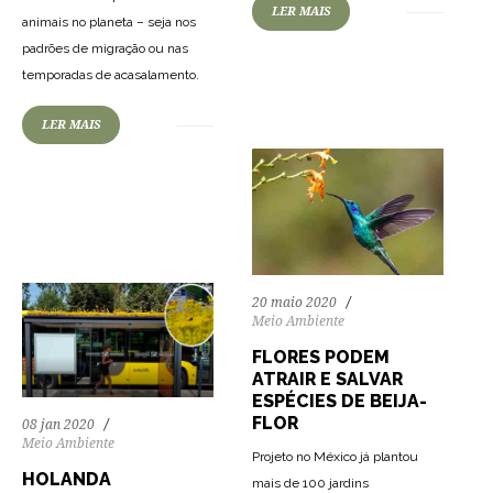
LER MAIS
95
3466
0
animais no planeta – seja nos
padrões de migração ou nas
temporadas de acasalamento.
LER MAIS
65
1328
0
20 maio 2020
Meio Ambiente
FLORES PODEM
ATRAIR E SALVAR
ESPÉCIES DE BEIJA-
FLOR
08 jan 2020
Meio Ambiente
Projeto no México já plantou
HOLANDA
mais de 100 jardins