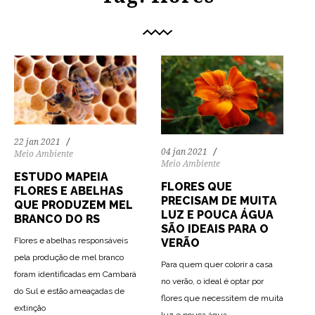
22 jan 2021
04 jan 2021
Meio Ambiente
Meio Ambiente
ESTUDO MAPEIA
FLORES QUE
FLORES E ABELHAS
PRECISAM DE MUITA
QUE PRODUZEM MEL
LUZ E POUCA ÁGUA
BRANCO DO RS
SÃO IDEAIS PARA O
Flores e abelhas responsáveis
VERÃO
pela produção de mel branco
Para quem quer colorir a casa
foram identificadas em Cambará
no verão, o ideal é optar por
do Sul e estão ameaçadas de
flores que necessitem de muita
80
1937
0
60
1405
0
extinção