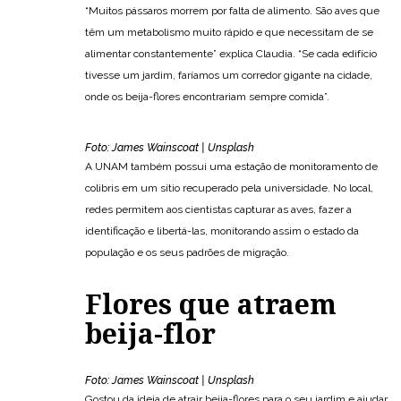
“Muitos pássaros morrem por falta de alimento. São aves que
têm um metabolismo muito rápido e que necessitam de se
alimentar constantemente” explica Claudia. “Se cada edifício
tivesse um jardim, faríamos um corredor gigante na cidade,
onde os beija-flores encontrariam sempre comida”.
Foto: James Wainscoat | Unsplash
A UNAM também possui uma estação de monitoramento de
colibris em um sítio recuperado pela universidade. No local,
redes permitem aos cientistas capturar as aves, fazer a
identificação e libertá-las, monitorando assim o estado da
população e os seus padrões de migração.
Flores que atraem
beija-flor
Foto: James Wainscoat | Unsplash
Gostou da ideia de atrair beija-flores para o seu jardim e ajudar