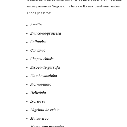
estes pássaros? Segue uma lista de flores que atraem estes
lindos pássaros:
Amélia
Brinco-de-princesa
Caliandra
Camarão
Chapéu-chinês
Escova-de-garrafa
Flamboyanzinho
Flor-de-maio
Helicônia
Ixora-rei
Lágrima-de-cristo
Malvavisco
Maria-sem-vergonha