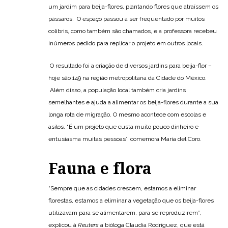
um jardim para beija-flores, plantando flores que atraíssem os
pássaros. O espaço passou a ser frequentado por muitos
colibris, como também são chamados, e a professora recebeu
inúmeros pedido para replicar o projeto em outros locais.
O resultado foi a criação de diversos jardins para beija-flor –
hoje são 149 na região metropolitana da Cidade do México.
Além disso, a população local também cria jardins
semelhantes e ajuda a alimentar os beija-flores durante a sua
longa rota de migração. O mesmo acontece com escolas e
asilos. “É um projeto que custa muito pouco dinheiro e
entusiasma muitas pessoas”, comemora María del Coro.
Fauna e flora
“Sempre que as cidades crescem, estamos a eliminar
florestas, estamos a eliminar a vegetação que os beija-flores
utilizavam para se alimentarem, para se reproduzirem”,
explicou à
Reuters
a bióloga Claudia Rodríguez, que está