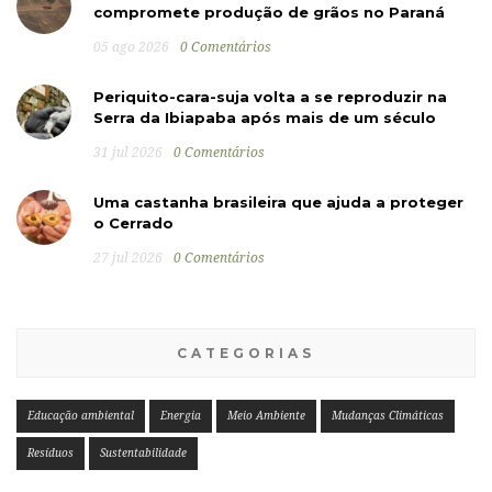
compromete produção de grãos no Paraná
05 ago 2026
0 Comentários
Periquito-cara-suja volta a se reproduzir na
Serra da Ibiapaba após mais de um século
31 jul 2026
0 Comentários
Uma castanha brasileira que ajuda a proteger
o Cerrado
27 jul 2026
0 Comentários
CATEGORIAS
Educação ambiental
Energia
Meio Ambiente
Mudanças Climáticas
Resíduos
Sustentabilidade