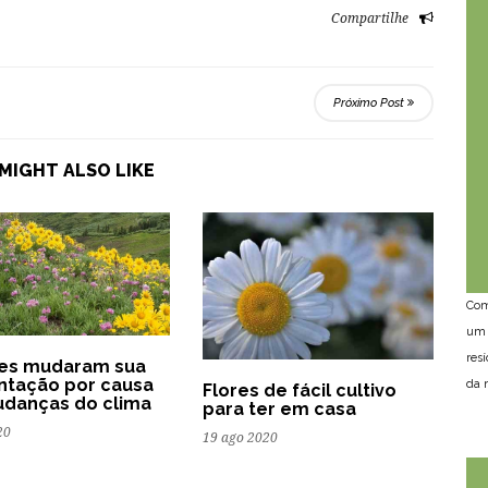
Compartilhe
Próximo Post
MIGHT ALSO LIKE
Com
um 
res
res mudaram sua
ntação por causa
da n
Flores de fácil cultivo
danças do clima
para ter em casa
20
19 ago 2020