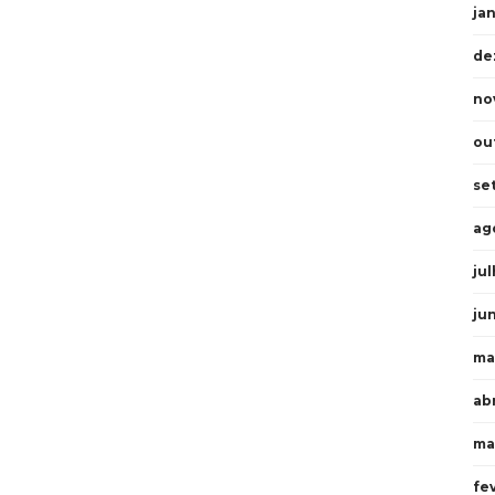
ja
de
no
ou
se
ag
ju
ju
ma
abr
ma
fe