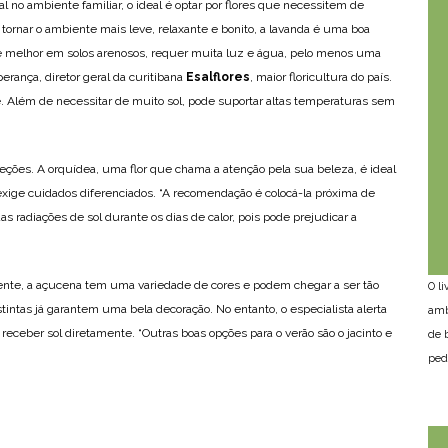
 no ambiente familiar, o ideal é optar por flores que necessitem de
 tornar o ambiente mais leve, relaxante e bonito, a lavanda é uma boa
e melhor em solos arenosos, requer muita luz e água, pelo menos uma
rança, diretor geral da curitibana
Esalflores
, maior floricultura do país.
te. Além de necessitar de muito sol, pode suportar altas temperaturas sem
ções. A orquídea, uma flor que chama a atenção pela sua beleza, é ideal
exige cuidados diferenciados. “A recomendação é colocá-la próxima de
as radiações de sol durante os dias de calor, pois pode prejudicar a
mbiente, a açucena tem uma variedade de cores e podem chegar a ser tão
O l
stintas já garantem uma bela decoração. No entanto, o especialista alerta
amb
 receber sol diretamente. “Outras boas opções para o verão são o jacinto e
de 
ped