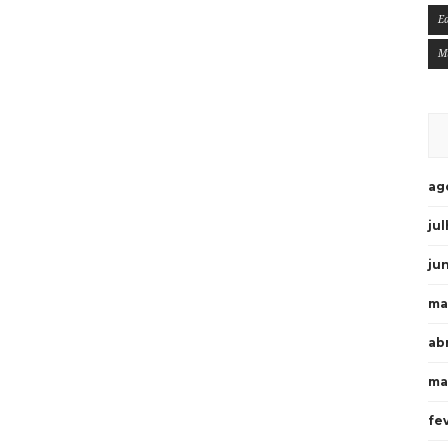
E
M
ag
ju
ju
ma
ab
ma
fe