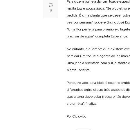
Para quem planeja dar um toque especial
muita luz e pouca água. “Se o objetivo é
0
pedida. É uma planta que se desenvolv
vez por semana”, sugere Bruno José Espe
“Uma flor perfeita para o verão é o tage
precisar de água”, completa Esperança.
No entanto, ele lembra que existem exce
para dar um toque elegante ao lar, mas 
uma janela orientada para sul, distante d
planta”, orienta.
Por outro lado, se a ideia é colorir o a
diferentes entre si que três espécies di
que a terra deve estar fresca e não deve
a bromélia”, finaliza.
Por Ciclovivo