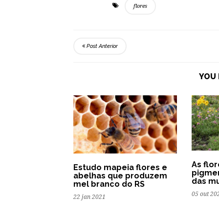
flores
Post Anterior
YOU 
As flo
Estudo mapeia flores e
pigme
abelhas que produzem
das mu
mel branco do RS
05 out 20
22 jan 2021