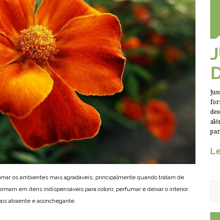
Jus
for
des
alé
par
Le
rnar os ambientes mais agradáveis, principalmente quando tratam de
formam em itens indispensáveis para colorir, perfumar e deixar o interior
ais atraente e aconchegante.