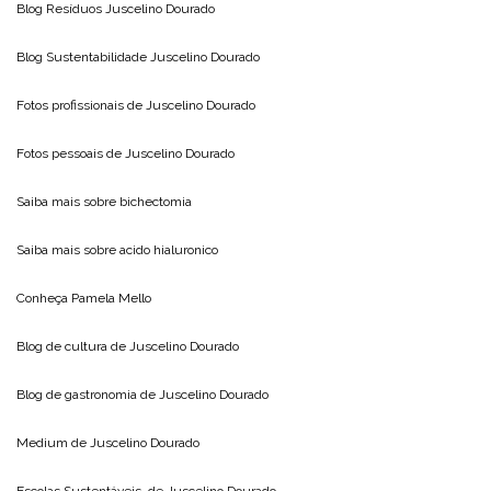
Blog Resíduos
Juscelino Dourado
Blog Sustentabilidade
Juscelino Dourado
Fotos profissionais de
Juscelino Dourado
Fotos pessoais de
Juscelino Dourado
Saiba mais sobre
bichectomia
Saiba mais sobre
acido hialuronico
Conheça
Pamela Mello
Blog de cultura de
Juscelino Dourado
Blog de gastronomia de
Juscelino Dourado
Medium de
Juscelino Dourado
Escolas Sustentáveis, de
Juscelino Dourado