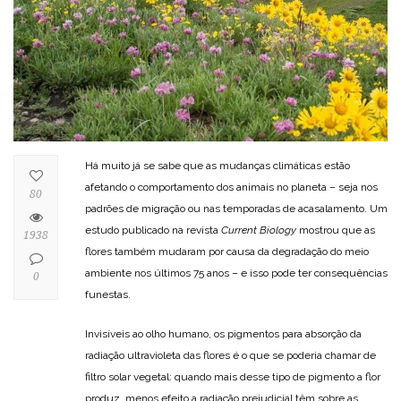
Há muito já se sabe que as mudanças climáticas estão
afetando o comportamento dos animais no planeta – seja nos
80
padrões de migração ou nas temporadas de acasalamento. Um
estudo publicado na revista
Current Biology
mostrou que as
1938
flores também mudaram por causa da degradação do meio
ambiente nos últimos 75 anos – e isso pode ter consequências
0
funestas.
Invisíveis ao olho humano, os pigmentos para absorção da
radiação ultravioleta das flores é o que se poderia chamar de
filtro solar vegetal: quando mais desse tipo de pigmento a flor
produz, menos efeito a radiação prejudicial têm sobre as