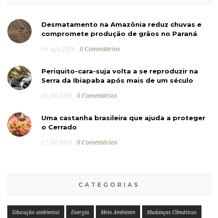
Desmatamento na Amazônia reduz chuvas e
compromete produção de grãos no Paraná
05 ago 2026
0 Comentários
Periquito-cara-suja volta a se reproduzir na
Serra da Ibiapaba após mais de um século
31 jul 2026
0 Comentários
Uma castanha brasileira que ajuda a proteger
o Cerrado
27 jul 2026
0 Comentários
CATEGORIAS
Educação ambiental
Energia
Meio Ambiente
Mudanças Climáticas