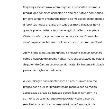
Os pesquisadores avaliaram os pólens presentes nos méis
produzidos por cinco espécies de abelhas nativas sem ferrão.
Embora tenham encontrado pólens de 36 espécies de plantas
diferentes nessa análise, em todos os méis avaliados havia
grande predominância (acima de 45%) do pólen da espécie
Clethra scabra,
popularmente conhecida como “carne de
vaca”, o que caracteriza o mel branco como um mel unifloral.
Além disso, o estudo identificou a
Melipona bicolor schencki
como a espécie de abelha nativa mais especializada na coleta
de pólen de
Clethra scabra
sendo, portanto, bastante indicada
para a produção de mel branco.
A identificação das características físico-químicas do mel
branco pode auxiliar produtores no manejo das colmeias
associadas a áreas de floração específicas e, também, no
aumento do valor agregado do produto. Além disso, os
resultados do estudo podem subsidiar a formulação da