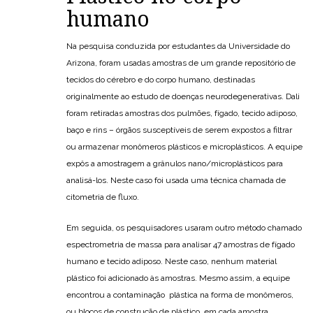
humano
Na pesquisa conduzida por estudantes da Universidade do
Arizona, foram usadas amostras de um grande repositório de
tecidos do cérebro e do corpo humano, destinadas
originalmente ao estudo de doenças neurodegenerativas. Dali
foram retiradas amostras dos pulmões, fígado, tecido adiposo,
baço e rins – órgãos susceptíveis de serem expostos a filtrar
ou armazenar monômeros plásticos e microplásticos. A equipe
expôs a amostragem a grânulos nano/microplásticos para
analisá-los. Neste caso foi usada uma técnica chamada de
citometria de fluxo.
Em seguida, os pesquisadores usaram outro método chamado
espectrometria de massa para analisar 47 amostras de fígado
humano e tecido adiposo. Neste caso, nenhum material
plástico foi adicionado às amostras. Mesmo assim, a equipe
encontrou a contaminação plástica na forma de monômeros,
ou blocos de construção de plástico, em cada amostra.