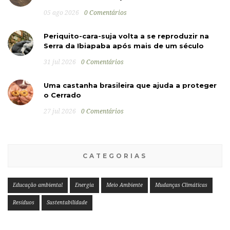
05 ago 2026
0 Comentários
Periquito-cara-suja volta a se reproduzir na
Serra da Ibiapaba após mais de um século
31 jul 2026
0 Comentários
Uma castanha brasileira que ajuda a proteger
o Cerrado
27 jul 2026
0 Comentários
CATEGORIAS
Educação ambiental
Energia
Meio Ambiente
Mudanças Climáticas
Resíduos
Sustentabilidade