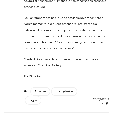
acumular nos tecidos humanos, e não sabemos os possíveis
efeitos à saúde”.
Kelkar também assinala que os estudos devem continuar.
Neste momento, ele busca entender a localização e a
extensão do acúmulo de componentes plásticos no corpo
humano. Futuramente, poderão ser avaliados os resultados
para a saúde humana. “Poderemos começar a entender os
riscos potenciais à saúde, se houver”.
O estudo foi apresentado durante um evento virtual da
American Chemical Society.
Por Ciclovivo
humano
microplastico
Compartilh
orgao
e