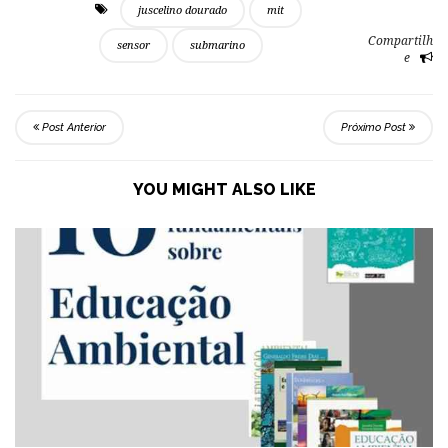
juscelino dourado
mit
Compartilh
sensor
submarino
e
Post Anterior
Próximo Post
YOU MIGHT ALSO LIKE