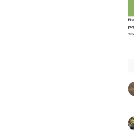
Ela
pro
des