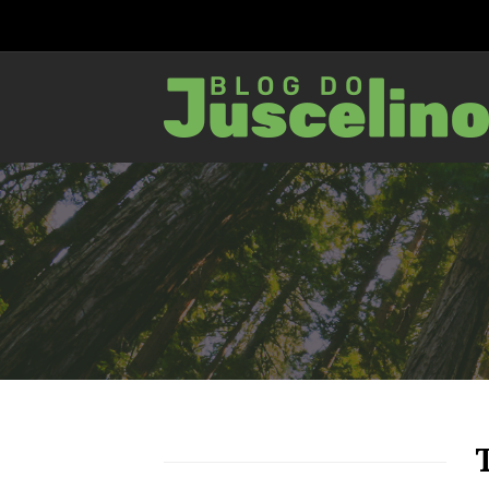
75
1460
0