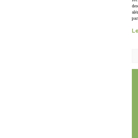
for
des
alé
par
Le