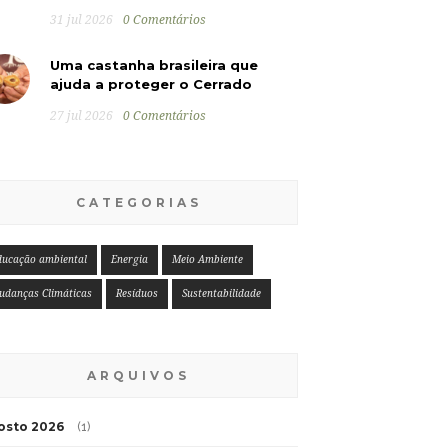
31 jul 2026
0 Comentários
Uma castanha brasileira que
ajuda a proteger o Cerrado
27 jul 2026
0 Comentários
CATEGORIAS
ducação ambiental
Energia
Meio Ambiente
udanças Climáticas
Resíduos
Sustentabilidade
ARQUIVOS
osto 2026
(1)