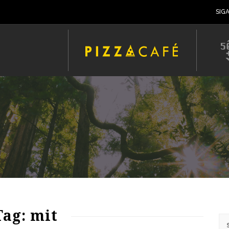
SIG
65
1254
0
Tag: mit