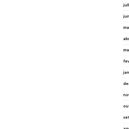
ju
ju
ma
ab
ma
fe
ja
de
no
ou
se
ag