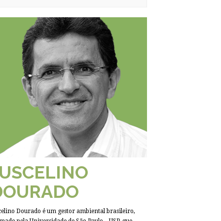
JUSCELINO
DOURADO
celino Dourado é um gestor ambiental brasileiro,