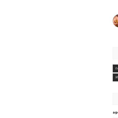
E
M
ag