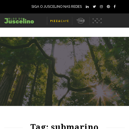
SIGA O JUSCELINO NAS REDES
65
1255
0
Tag: submarino