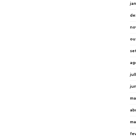
ja
de
no
ou
se
ag
ju
ju
ma
abr
ma
fe