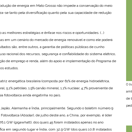
produção de energia em Mato Grosso não impede a conservação do meio
za-se tanto pela diversificação quanto pela sua capacidade de redução
 as melhores estratégias e ênfase nos riscos e oportunidades. (…)
adas em um cenário do mercado de energia renovável e como ele poderá
sultados são, entre outros, a garantia de políticas públicas de cunho
so racional dos recursos, segurança e confiabilidade do sistema elétrico,
ação de emprego e renda, além do apoio e implementação do Programa de
dos estudos.
riz energética brasileira (composta por 61% de energia hidroelétrica,
O l
ral, 5,1% petróleo, 1,9% carvão mineral, 1,1% nuclear, 4,7% proveniente de
amb
ia fotovoltaica ainda engatinha no país.
de 
ped
, Japão, Alemanha e Índia, principalmente. Segundo o boletim número 9
 Fotovoltaica (Absolar), de julho deste ano, a China, por exemplo, é líder
,1 GW (gigawhatt), dos quais 45 foram instalados apenas no ano
ica em segundo lugar e Índia, com 32,9 GW (dos quais 10,8 instalados