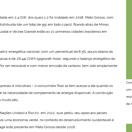
aliada em 2,4 GW, dos quais 1,2 foi instalado em 2018. Mato Grosso, com
tribuída (de um total de 551 em todo o país), ficando atrás de Minas
Cuiabá e Várzea Grande estão as 10 primeiras cidades brasileiras em
atriz energética nacional, com um percentual de 8,5%, pouco abaixo da
iomassa é de 26.441 GWh (gigawatt-hora), segundo o balanço energético da
 Por ser renovável e com menor emissão de carbono, tem sido amplamente
Com
presas e indústrias – o consumidor final só tem acesso a ela quando os
um 
os e há necessidade de complemento da energia disponível. A construção
res
 muito alto.
da n
Nações Unidas) à Rio+20, em 2012, que pediu seu apoio aos países
ara uma economia verde, no contexto do desenvolvimento sustentável e
Page está presente em Mato Grosso desde 2016.