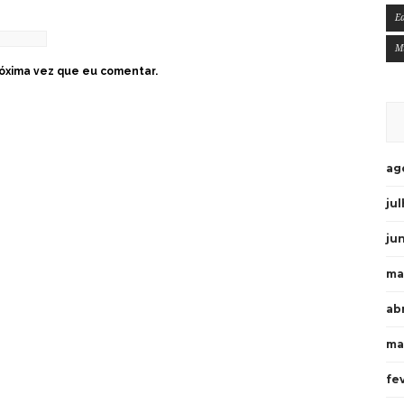
E
M
óxima vez que eu comentar.
ag
ju
ju
ma
ab
ma
fe