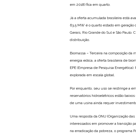
em 2018) fica em quarto.
Já a oferta acumulada brasileira está av
63,5 MW é o quarto estado em geração dis
Gerais, Rio Grande do Sul e São Paulo. 
distribuição.
Biomassa – Terceira na composição da m
energia eólica, a oferta brasileira de b
EPE (Empresa de Pesquisa Energética).
explorada em escala global.
Por enquanto, seu uso se restringe a em
reservatórios hidroelétricos estão baix
de uma usina ainda requer investimento
Uma resposta da ONU (Organização das 
interessados em promover a transição p
na erradicação da pobreza, o programa 