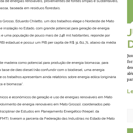
nda de energias renováveis, provenientes de fontes limpas e sustentáveis,
omassa, baseada em resíduos florestais.
Grosso, Eduardo Chiletto, um dos trabalhos elege o Nordeste de Mato
e insolação no Estado, com grande potencial para geração de energia
os e uma população de pouco mais de 248 mil habitantes, reponde por
IB) estadual e possui um PIB per capita de R$ 31.611,71, abaixo da média
Jus
for
s de madeira como potencial para produção de energia biomassa, para
des
 à base de óleo diesel (não confundir com o biodiesel, uma energia
alé
 os trabalhos apresentam ainda relatórios sobre energia eólica (originária
par
ica e biomassa”.
Le
écnicos e econômicos de geração e uso de energias renováveis em Mato
nvolvimento de energia renováveis em Mato Grosso), coordenados pelo
isciplinar de Estudos em Planejamento Energético (Niepe), da
FMT), tiveram a parceria da Federação das Industrias no Estado de Mato