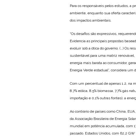
Para os responsáveis pelos estudos, a 
ambiente, enquanto sua oferta caracteri
dos impactos ambientais.
“Os desafios são expressivos, requerendo
Evidencia as principais propostas base
evoluir sob a ótica do governo. (…) Os re
sustentável para uma matriz renovável, u
energia mais barata ao consumidor, ger
Energia Verde estadual”, considera um 
Com um percentual de apenas 1.2, na mat
8,7% eólica, 8,5% biomassa, 7,7% gás natu
importação e 0,1% outras fontes), a energ
Ao contrário de países como China, EUA
da Associação Brasileira de Energia Solar
mundial em potência acumulada, com 176
passado. Estados Unidos, com 62,2 GW f