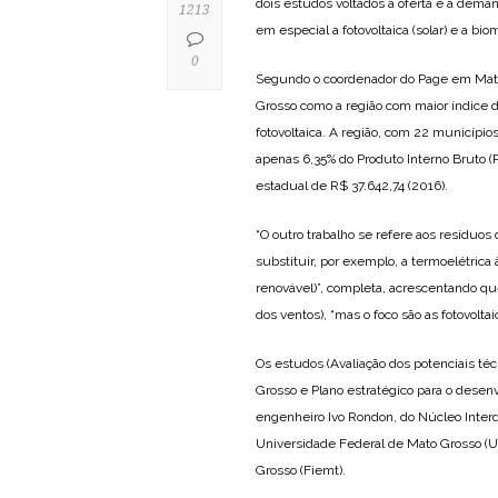
dois estudos voltados à oferta e à dema
1213
em especial a fotovoltaica (solar) e a bi
0
Segundo o coordenador do Page em Mato 
Grosso como a região com maior índice d
fotovoltaica. A região, com 22 municípi
apenas 6,35% do Produto Interno Bruto (P
estadual de R$ 37.642,74 (2016).
“O outro trabalho se refere aos resíduo
substituir, por exemplo, a termoelétrica
renovável)”, completa, acrescentando que
dos ventos), “mas o foco são as fotovolta
Os estudos (Avaliação dos potenciais t
Grosso e Plano estratégico para o dese
engenheiro Ivo Rondon, do Núcleo Interd
Universidade Federal de Mato Grosso (U
Grosso (Fiemt).