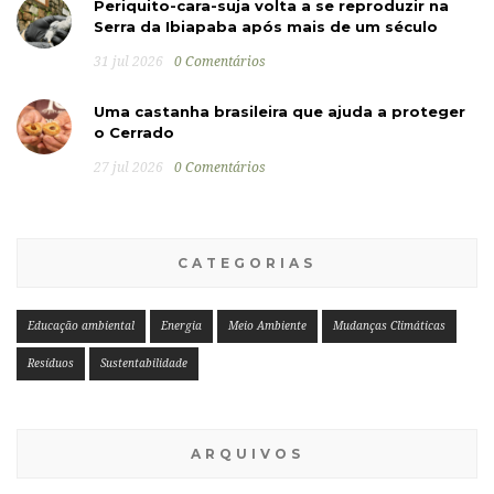
Periquito-cara-suja volta a se reproduzir na
Serra da Ibiapaba após mais de um século
31 jul 2026
0 Comentários
Uma castanha brasileira que ajuda a proteger
o Cerrado
27 jul 2026
0 Comentários
CATEGORIAS
Educação ambiental
Energia
Meio Ambiente
Mudanças Climáticas
Resíduos
Sustentabilidade
ARQUIVOS