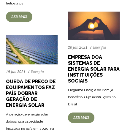
heliostatos
LER MAIS
20 jan 2021
Energia
EMPRESA DOA
SISTEMAS DE
ENERGIA SOLAR PARA
19 jan 2021
Energia
INSTITUIÇÕES
SOCIAIS
QUEDA DE PREÇO DE
EQUIPAMENTOS FAZ
Programa Energia do Bem já
PAÍS DOBRAR
beneficiou 142 instituições no
GERAÇÃO DE
Brasil
ENERGIA SOLAR
A geração de energia solar
LER MAIS
dobrou sua capacidade
64
1615
0
instalada no país em 2020, na