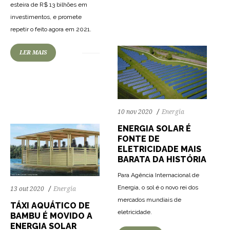
esteira de R$ 13 bilhões em
investimentos, e promete
repetir o feito agora em 2021.
LER MAIS
77
2379
0
10 nov 2020
Energia
ENERGIA SOLAR É
FONTE DE
ELETRICIDADE MAIS
BARATA DA HISTÓRIA
Para Agência Internacional de
Energia, o sol é o novo rei dos
13 out 2020
Energia
mercados mundiais de
TÁXI AQUÁTICO DE
eletricidade.
BAMBU É MOVIDO A
ENERGIA SOLAR