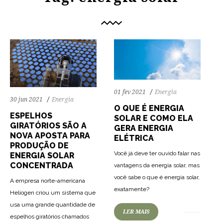
01 fev 2021
Energia
30 jun 2021
Energia
O QUE É ENERGIA
ESPELHOS
SOLAR E COMO ELA
GIRATÓRIOS SÃO A
GERA ENERGIA
NOVA APOSTA PARA
ELÉTRICA
PRODUÇÃO DE
Você já deve ter ouvido falar nas
ENERGIA SOLAR
CONCENTRADA
vantagens da energia solar, mas
você sabe o que é energia solar,
A empresa norte-americana
67
2398
0
exatamente?
Heliogen criou um sistema que
usa uma grande quantidade de
LER MAIS
espelhos giratórios chamados
66
1977
0