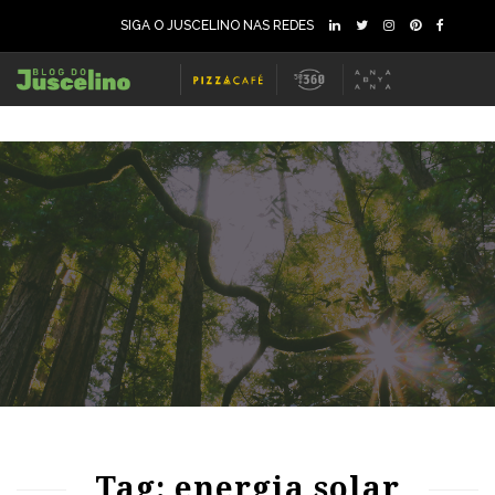
SIGA O JUSCELINO NAS REDES
117
1710
0
74
2001
0
Tag: energia solar