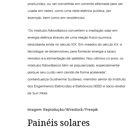
produzidas, ou ser convertida em corrente alternada para ser
usada em redes, como uma rede elétrica pública, por
exemplo, bem como em residências.
“Os módulos fotovoltaicos convertem a irradiação solar em
energia elétrica através de uma reação físico-química
descoberta ainda no século XIX. Em meados do século XX, a
tecnologia se desenvolveu para fornecer energia a locais
remotos e à alimentação de satélites. Nos últimos 10 anos, os
módulos fotovoltaicos têm se popularizado, especialmente
porque seu custo vem caindo de forma acelerada”,
contextualiza Guilherme Susteras, membro sênior do Instituto
dos Engenheiros Eletricistas e Eletrônicos (IEEE) e sócio-diretor
da Sun Mobi.
Imagem: Reprodução/Wirestock/Freepik
Painéis solares