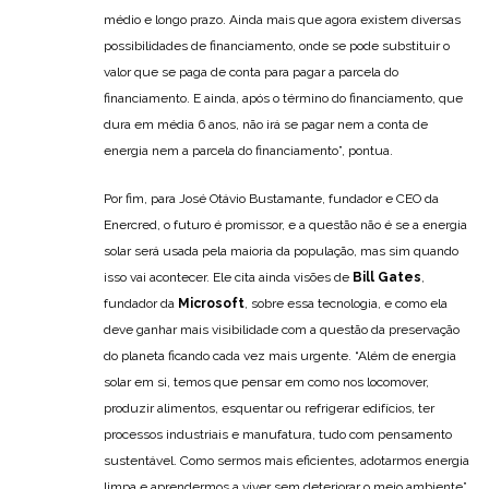
médio e​ longo prazo. Ainda mais que agora existem diversas
possibilidades de financiamento, onde se pode​ substituir o
valor que se paga de conta para pagar a​ parcela do
financiamento. E​ ainda,​ após​ o término do financiamento, que
dura em média 6 anos, não irá se pagar nem a conta de
energia nem a parcela do financiamento”, pontua.
Por fim, para José Otávio Bustamante, fundador e CEO da
Enercred, o futuro é promissor, e a questão não é se a energia
solar será usada pela maioria da população, mas sim quando
isso vai acontecer. Ele cita ainda visões de
Bill Gates
,
fundador da
Microsoft
, sobre essa tecnologia, e como ela
deve ganhar mais visibilidade com a questão da preservação
do planeta ficando cada vez mais urgente. “Além de energia
solar em si, temos que pensar em como nos locomover,
produzir alimentos, esquentar ou refrigerar edifícios, ter
processos industriais e manufatura, tudo com pensamento
sustentável. Como sermos mais eficientes, adotarmos energia
limpa e aprendermos a viver sem deteriorar o meio ambiente”,