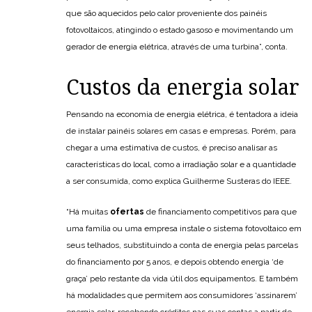
que são aquecidos pelo calor proveniente dos painéis
fotovoltaicos, atingindo o estado gasoso e movimentando um
gerador de energia elétrica, através de uma turbina”, conta.
Custos da energia solar
Pensando na economia de energia elétrica, é tentadora a ideia
de instalar painéis solares em casas e empresas. Porém, para
chegar a uma estimativa de custos, é preciso analisar as
características do local, como a irradiação solar e a quantidade
a ser consumida, como explica Guilherme Susteras do IEEE.
“Há muitas
ofertas
de financiamento competitivos para que
uma família ou uma empresa instale o sistema fotovoltaico em
seus telhados, substituindo a conta de energia pelas parcelas
do financiamento por 5 anos, e depois obtendo energia ‘de
graça’ pelo restante da vida útil dos equipamentos. E também
há modalidades que permitem aos consumidores ‘assinarem’
energia solar, recebendo créditos nas suas contas a partir de