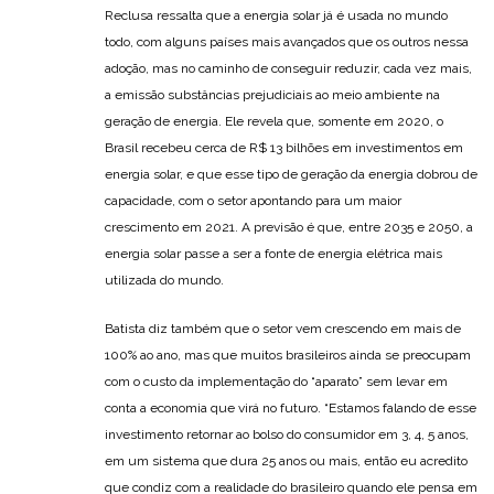
Reclusa ressalta que a energia solar já é usada no mundo
todo, com alguns países mais avançados que os outros nessa
adoção, mas no caminho de conseguir reduzir, cada vez mais,
a emissão substâncias prejudiciais ao meio ambiente na
geração de energia. Ele revela que, somente em 2020, o
Brasil recebeu cerca de R$ 13 bilhões em investimentos em
energia solar, e que esse tipo de geração da energia dobrou de
capacidade, com o setor apontando para um maior
crescimento em 2021. A previsão é que, entre 2035 e 2050, a
energia solar passe a ser a fonte de energia elétrica mais
utilizada do mundo.
Batista diz também que o setor vem crescendo em mais de
100% ao ano, mas que muitos brasileiros ainda se preocupam
com o custo da implementação do “aparato” sem levar em
conta a economia que virá no futuro. “Estamos falando de esse​
investimento​ retornar ao bolso​ do consumidor​ em 3, 4, 5 anos,
em um sistema que dura 25 anos ou mais, então eu acredito
que condiz com a realidade do brasileiro quando ele pensa em​