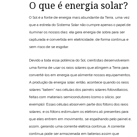
O que é energia solar?
O Sol é a fonte de energia mais abundante da Terra, uma vez
que a estrela do Sistema Solar não cumpre apenas o papel de
iluminar os nossos dias: ela gera energia de sobra para ser
capturada e convertida em eletricidade, de forma contínua e
sem risco de se esgotar.
Devido a toda essa potência do Sol, cientistas desenvolveram
uma forma de usar os raios solares que atingem a Terra para
convertê-los em energia que alimente nossos equipamentos.
A produção da energia solar, então, acontece quando os raios
solares “batem” nas células dos painéis solares fotovoltaicos,
feitas com materiais semicondutores (como o silício, por
exemplo). Essas células absorvem parte dos fótons dos raios
solares, e os fótons estimulam os elétrons ali presentes para
que eles entrem em movimento, se espalhando pelo painel e,
assim, gerando uma corrente elétrica contínua. A corrente
contínua pode ser armazenada em baterias assim que