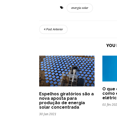
energia solar
Post Anterior
YOU 
O que 
como e
Espelhos giratórios são a
elétri
nova aposta para
produção de energia
01 fev 20
solar concentrada
30 jun 2021