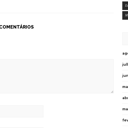
E
M
 COMENTÁRIOS
ag
ju
ju
ma
ab
ma
fe