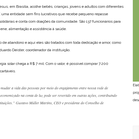
Jesus, em Brasília, acolhe bebês, crianças, jovens e adultos com diferentes
l. É uma entidade sem fins lucrativos que recebe pequeno repasse
 solidárias e conta com doações da comunidade. São 137 funcionários para
ene, alimentação e assistência à saúde.
ão de abandono e aqui eles são tratados com toda dedicação e amor, como
uardo Deister, coordenador da instituição.
ia solar chega a R$ 7 mil. Com o valor, é possível comprar 7.200
cartáveis.
Ela
 mudar a vida das pessoas por meio do engajamento entre nossa rede de
pro
 economizado na conta de luz pode ser revertido em outras ações, contribuindo
des
ituições.” Gustavo Müller Martins, CEO e presidente do Conselho de