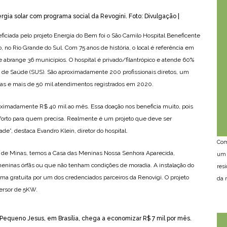
gia solar com programa social da Revogini. Foto: Divulgação |
neficiada pelo projeto Energia do Bem foi o São Camilo Hospital Beneficente
 no Rio Grande do Sul. Com 75 anos de história, o local é referência em
e abrange 36 municípios. O hospital é privado/filantrópico e atende 60%
 de Saúde (SUS). São aproximadamente 200 profissionais diretos, um
istas e mais de 50 mil atendimentos registrados em 2020.
proximadamente R$ 40 mil ao mês. Essa doação nos beneficia muito, pois
forto para quem precisa. Realmente é um projeto que deve ser
e”, destaca Evandro Klein, diretor do hospital.
Com
s de Minas, temos a Casa das Meninas Nossa Senhora Aparecida,
um 
 meninas órfãs ou que não tenham condições de moradia. A instalação do
res
forma gratuita por um dos credenciados parceiros da Renovigi. O projeto
da n
ersor de 5KW.
o Pequeno Jesus, em Brasília, chega a economizar R$ 7 mil por mês.