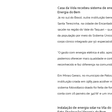
Casa da Vida recebeu sistema de ener
Energia do Bem
Já no sul do Brasil, outra instituição be
Santa Terezinha, na cidade de Encantado,
saúde na região do Vale do Taquari – qu
da população por meio do Sistema Único
corpo clínico integrado por 50 especial
“O gasto com energia elétrica é alto, a
podemos oferecer mais qualidade e con
reconhecido e faz diferença na comunidad
Em Minas Gerais, no município de Pato
instituição criada em 1965 para acolher
sistema fotovoltaico doado foi feita de 
conta com 16 painéis de 340W e um inv
Instalação de energia solar na Vila d