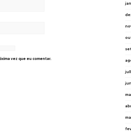
ja
de
no
ou
se
óxima vez que eu comentar.
ag
ju
ju
ma
abr
ma
fe