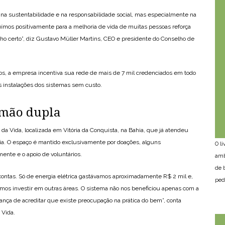
, na sustentabilidade e na responsabilidade social, mas especialmente na
ímos positivamente para a melhoria de vida de muitas pessoas reforça
o certo”, diz Gustavo Müller Martins, CEO e presidente do Conselho de
os, a empresa incentiva sua rede de mais de 7 mil credenciados em todo
 as instalações dos sistemas sem custo.
mão dupla
da Vida, localizada em Vitória da Conquista, na Bahia, que já atendeu
ria. O espaço é mantido exclusivamente por doações, alguns
O l
te e o apoio de voluntários.
amb
de 
contas. Só de energia elétrica gastávamos aproximadamente R$ 2 mil e,
ped
mos investir em outras áreas. O sistema não nos beneficiou apenas com a
nça de acreditar que existe preocupação na prática do bem”, conta
 Vida.