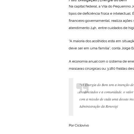
Foto: Divulgação | Energia do Bem
Na capital federal, a Vila do Pequenino 
tipos de deficiência física e intelectua
financeiro governamental, realiza ações
atendimento 24h, entre cuidados de higi
“A maioria dos acolhidos está em situaç
deve ser em uma família”, conta Jorge Ed
A economia anual com o sistema de energ
máscaras cirúrgicas ou 3.180 fraldas des
“O Energia do Bem tem a intenção de
credenciados e a comunidade. o valor
com a missão de cada uma dessas inst
Administração da Renovigi
Por Ciclovivo