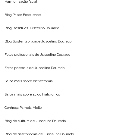
Harmonização facial
Blog
Paper Excellence
Blog Resíduos
Juscelino Dourado
Blog Sustentabilidade
Juscelino Dourado
Fotos profissionais de
Juscelino Dourado
Fotos pessoais de
Juscelino Dourado
Saiba mais sobre
bichectomia
Saiba mais sobre
acido hialuronico
Conheça
Pamela Mello
Blog de cultura de
Juscelino Dourado
Blog de gastronomia de
Juscelino Dourado