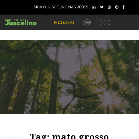
SIGA O JUSCELINO NAS REDES
70
1465
0
61
1182
0
Tag: mato grosso