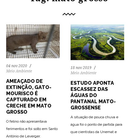
04 nov 2020
18 nov 2019
Meio Ambiente
Meio Ambiente
AMEAÇADO DE
ESTUDO APONTA
EXTINÇÃO, GATO-
ESCASSEZ DAS
MOURISCO É
ÁGUAS DO
CAPTURADO EM
PANTANAL MATO-
CRECHE EM MATO
GROSSENSE
GROSSO
A situação de pouca chuva e
O felino não apresentava
água foi o ponto de partida para
ferimentos e foi solto em Santo
que cientistas da Unemat e
Antônio de Leverger.