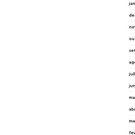
ja
de
no
ou
se
ag
ju
ju
ma
abr
ma
fe