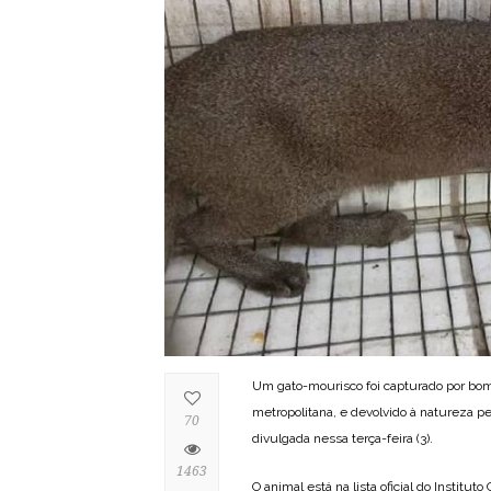
Um gato-mourisco foi capturado por bom
metropolitana, e devolvido à natureza p
70
divulgada nessa terça-feira (3).
1463
O animal está na lista oficial do Insti