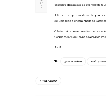
espécies ameaçadas de extinção da fauna
0
A fêmea, de aproximadamente 3 anos, es
de uma rede e encaminhada ao Batalhão d
O felino não apresentava ferimentos e f
Coordenadoria de Fauna e Recursos Pe
Por G1
gato mourisco
mato grosso
Post Anterior