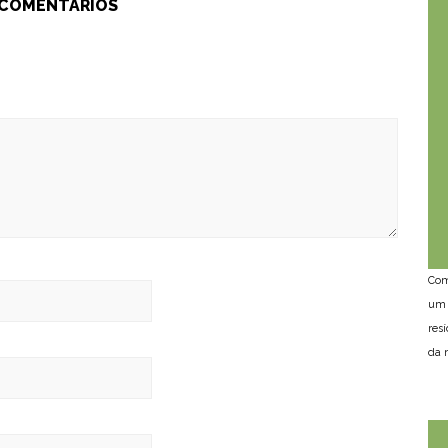
 COMENTÁRIOS
Com
um 
res
da n