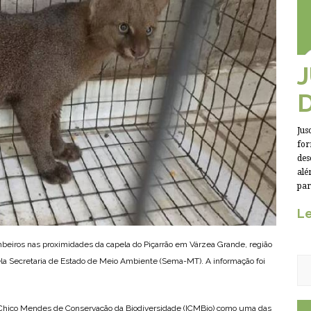
Jus
for
des
alé
par
Le
beiros nas proximidades da capela do Piçarrão em Várzea Grande, região
ela Secretaria de Estado de Meio Ambiente (Sema-MT). A informação foi
tuto Chico Mendes de Conservação da Biodiversidade (ICMBio) como uma das