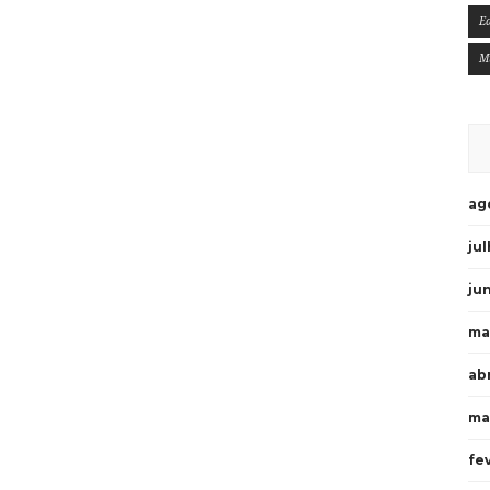
E
M
ag
ju
ju
ma
ab
ma
fe