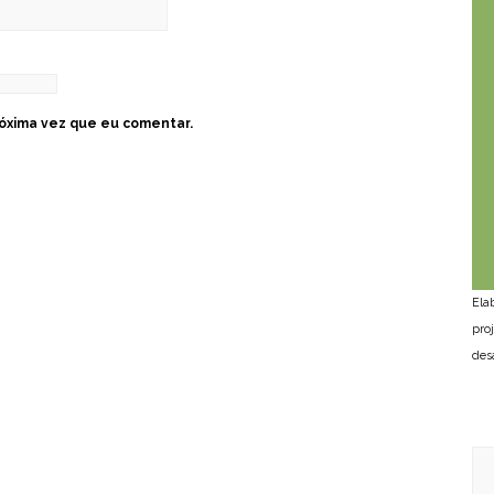
óxima vez que eu comentar.
Ela
pro
des