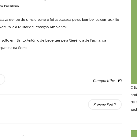
 brasileira.
tava dentro de uma creche e foi capturada pelos bombeiros com auxílio
e Polícia Militar de Proteção Ambiental.
oi solto em Santo Antônio de Leverger pela Gerência de Fauna, da
squeiros da Sema
Compartilhe
O l
amb
de 
Próximo Post
ped