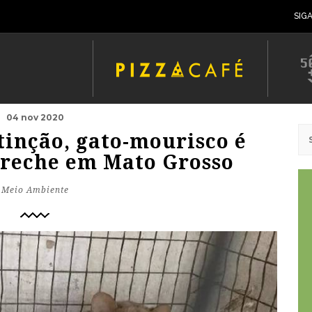
SIG
04 nov 2020
inção, gato-mourisco é
reche em Mato Grosso
Meio Ambiente