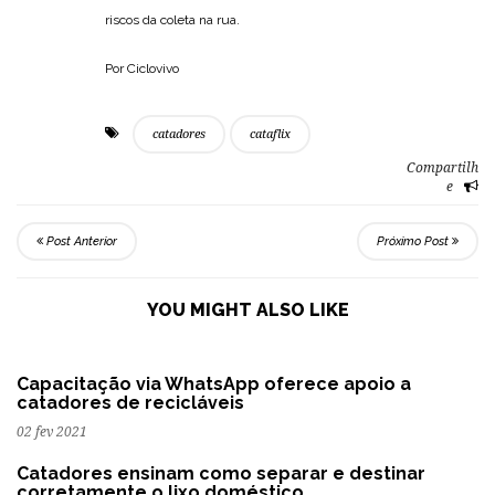
riscos da coleta na rua.
Por Ciclovivo
catadores
cataflix
Compartilh
e
Post Anterior
Próximo Post
YOU MIGHT ALSO LIKE
Capacitação via WhatsApp oferece apoio a
catadores de recicláveis
02 fev 2021
Catadores ensinam como separar e destinar
corretamente o lixo doméstico