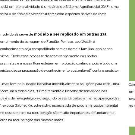
já está em plena atividade é uma área de Sistema Agroflorestal (SAF), uma
niza o plantio de árvores frutíferas com espécies nativas de Mata
nvolvido ali serve de
modelo a ser replicado em outras 235
ompimento da barragem de Fundão. Por isso, seo Waldir é
onhecimento seja compartilhado com as demais famílias, ensinando
tóxicos. “Todo esse processo de acompanhamento das hortas
ssas matas e a nossa flora estejam em proteção contínua, pois é tudo um
onistas dessa propagação de conhecimento sustentável”, conta o produtor.
, mas tem se buscado trabalhar individualmente soluções para cada uma
Com
é comum a todas elas. “Primeiramente o trabalho desenvolvido nas
um 
itos é o da revegetação e o segundo passo foi trabalhar na recuperação das
res
, explica Gabriel Kruschewsky, especialista de programa socioambiental
da n
mo essas etapas da recuperação são muito importantes, é fundamental
ores na recuperação das matas ciliares”.