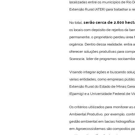
localizadas entre os municípios de Rio D
Extensão Rural (ATER) para trabalhar a r
No total,
serão cerca de 2.600 hec
os locais com depósito de rejeitos da b
permanente, o proprietário perdeu área f
orgânica. Dentro dessa realidade, entra 
oferecer soluções produtivas para compe
Scarascia, líder de programas socioamb
Visando integrar ações e buscando soluç
várias entidades, como empresas públic
Extensão Rural do Estado de Minas Ger
(Epamig) e a Universidade Federal de Vi
Os critérios utilizados para monitorar 
Ambiental Produtivo, por exemplo, cont
gestão ambiental em bacias hidrográficas
em Agroecossistemas são compostos por 