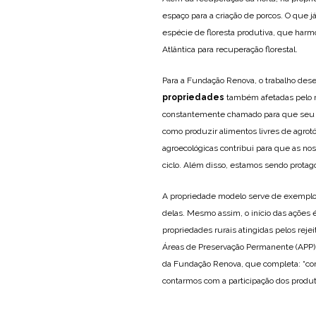
espaço para a criação de porcos. O que 
espécie de floresta produtiva, que harmo
Atlântica para recuperação florestal.
Para a Fundação Renova, o trabalho dese
propriedades
também afetadas pelo r
constantemente chamado para que seu c
como produzir alimentos livres de agro
agroecológicas contribui para que as no
ciclo. Além disso, estamos sendo protag
A propriedade modelo serve de exemplo
delas. Mesmo assim, o início das ações 
propriedades rurais atingidas pelos reje
Áreas de Preservação Permanente (APP)”
da Fundação Renova, que completa: “co
contarmos com a participação dos produt