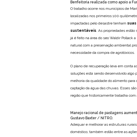
Benfeitoria realizada como apoio a Fu
O trabalho ocorre nos municípios de Mar
localizadas nos primeiros 100 quilômetr
impactadas pelo desastre tenham
suas
sustentáveis
. As propriedades estão
já é feito na área do seo Waldir Pollack a
natural com a preservação ambiental p
necessidade da compra de agrotóxicos.
O plano de recuperação leva em conta as
soluções está sendo desenvolvido algo po
melhoria da qualidade do alimento para 
captação da água das chuvas. Esses são
região que historicamente trabalha com 
Manejo racional de pastagens aumenta
Gustavo Baxter / NITRO.
Adequar e melhorar as estruturas rurais
doméstico, também estão entre as ações