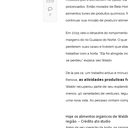
1359
processados. Então morador de Belo Hor
alimentos livres de produtos químicos. M
0
continuar sua missão de produzir aliment
Em 2015 veio o desastre do rompimento
margens do rio Gualaxo do Norte. O que
perderam suas casas e tiveram que aban
trabalhar com a horta. “Ela foi atingida
se perdeu” explica seo Waldir.
De lá pra cá, um trabalho árduo e minuc
Renova,
as atividades produtivas 
Waldir recuperou parte de seu esplendor
menos, 40 variedades de verduras, legum
uma nova vida. As pessoas vinham compr
Hoje os alimentos orgânicos de Waldir
região. – Crédito 4to studio
Além da recuperação da horta, na propr