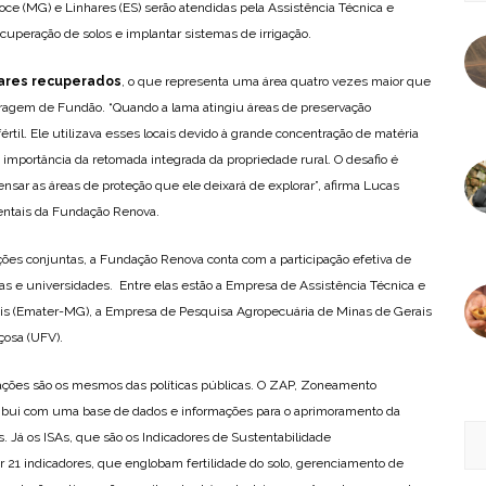
oce (MG) e Linhares (ES) serão atendidas pela Assistência Técnica e
ecuperação de solos e implantar sistemas de irrigação.
tares recuperados
, o que representa uma área quatro vezes maior que
arragem de Fundão. “Quando a lama atingiu áreas de preservação
értil. Ele utilizava esses locais devido à grande concentração de matéria
a importância da retomada integrada da propriedade rural. O desafio é
nsar as áreas de proteção que ele deixará de explorar”, afirma Lucas
ientais da Fundação Renova.
ões conjuntas, a Fundação Renova conta com a participação efetiva de
as e universidades. Entre elas estão a Empresa de Assistência Técnica e
ais (Emater-MG), a Empresa de Pesquisa Agropecuária de Minas de Gerais
çosa (UFV).
as ações são os mesmos das políticas públicas. O ZAP, Zoneamento
ribui com uma base de dados e informações para o aprimoramento da
. Já os ISAs, que são os Indicadores de Sustentabilidade
21 indicadores, que englobam fertilidade do solo, gerenciamento de