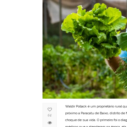
Waldir Pollack é um proprietário rural
próximo a Paracatu de Baixo, distrito de
64
choque de sua vida. O primeiro foi o di
médicos que a atenderam na época, ela h