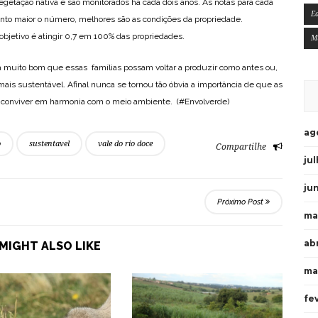
egetação nativa e são monitorados há cada dois anos. As notas para cada
E
anto maior o número, melhores são as condições da propriedade.
objetivo é atingir 0,7 em 100% das propriedades.
M
á muito bom que essas famílias possam voltar a produzir como antes ou,
mais sustentável. Afinal nunca se tornou tão óbvia a importância de que as
e conviver em harmonia com o meio ambiente. (#Envolverde)
ag
o
sustentavel
vale do rio doce
Compartilhe
ju
ju
Próximo Post
ma
ab
MIGHT ALSO LIKE
ma
fe