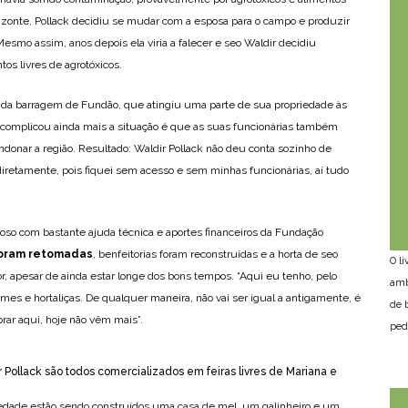
izonte, Pollack decidiu se mudar com a esposa para o campo e produzir
esmo assim, anos depois ela viria a falecer e seo Waldir decidiu
os livres de agrotóxicos.
 da barragem de Fundão, que atingiu uma parte de sua propriedade às
 complicou ainda mais a situação é que as suas funcionárias também
donar a região. Resultado: Waldir Pollack não deu conta sozinho de
 indiretamente, pois fiquei sem acesso e sem minhas funcionárias, aí tudo
ioso com bastante ajuda técnica e aportes financeiros da Fundação
foram retomadas
, benfeitorias foram reconstruídas e a horta de seo
O l
, apesar de ainda estar longe dos bons tempos. “Aqui eu tenho, pelo
amb
es e hortaliças. De qualquer maneira, não vai ser igual a antigamente, é
de 
ar aqui, hoje não vêm mais”.
ped
 Pollack são todos comercializados em feiras livres de Mariana e
iedade estão sendo construídos uma casa de mel, um galinheiro e um