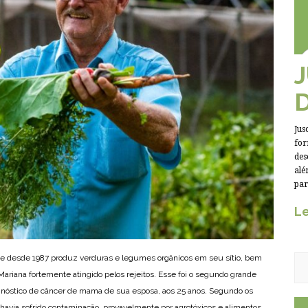
Jus
for
des
alé
par
Le
 que desde 1987 produz verduras e legumes orgânicos em seu sítio, bem
 Mariana fortemente atingido pelos rejeitos. Esse foi o segundo grande
agnóstico de câncer de mama de sua esposa, aos 25 anos. Segundo os
avia sofrido contaminação, provavelmente por agrotóxicos e alimentos