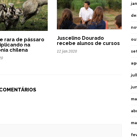
ja
de
no
Juscelino Dourado
e rara de pássaro
ou
recebe alunos de cursos
riplicando na
nia chilena
se
12 jan 2020
20
ag
ju
ju
 COMENTÁRIOS
ma
abr
ma
fe