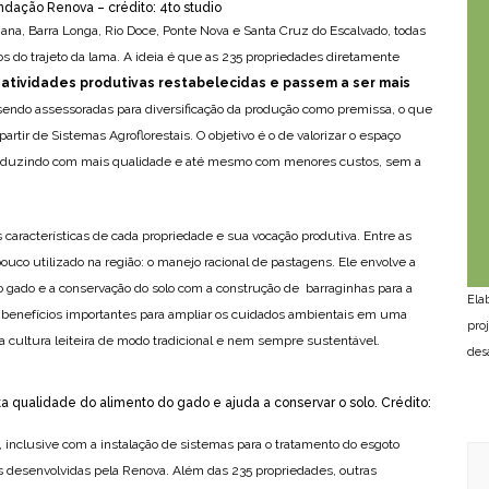
ndação Renova – crédito: 4to studio
iana, Barra Longa, Rio Doce, Ponte Nova e Santa Cruz do Escalvado, todas
os do trajeto da lama. A ideia é que as 235 propriedades diretamente
 atividades produtivas restabelecidas e passem a ser mais
 sendo assessoradas para diversificação da produção como premissa, o que
 partir de Sistemas Agroflorestais. O objetivo é o de valorizar o espaço
roduzindo com mais qualidade e até mesmo com menores custos, sem a
 características de cada propriedade e sua vocação produtiva. Entre as
uco utilizado na região: o manejo racional de pastagens. Ele envolve a
o gado e a conservação do solo com a construção de barraginhas para a
Ela
 benefícios importantes para ampliar os cuidados ambientais em uma
pro
a cultura leiteira de modo tradicional e nem sempre sustentável.
des
 qualidade do alimento do gado e ajuda a conservar o solo. Crédito:
, inclusive com a instalação de sistemas para o tratamento do esgoto
 desenvolvidas pela Renova. Além das 235 propriedades, outras