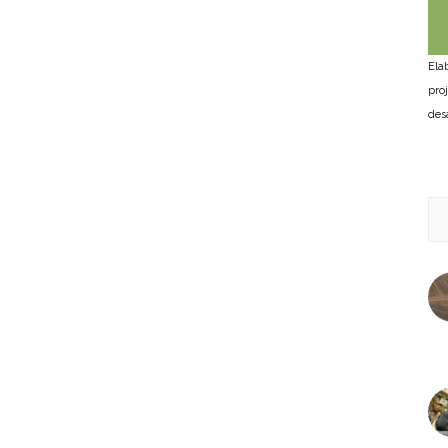
Ela
pro
des