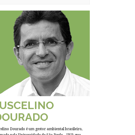
JUSCELINO
DOURADO
celino Dourado é um gestor ambiental brasileiro,