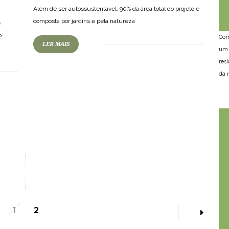
Além de ser autossustentável, 90% da área total do projeto é
composta por jardins e pela natureza
e
o
Com
LER MAIS
um 
res
da n
1
2