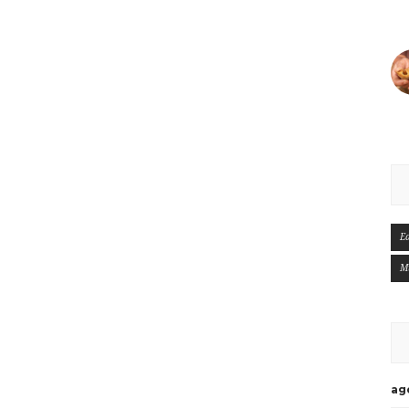
E
M
ag