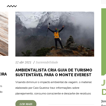
12 abr 2021
Sustentabilidade
AMBIENTALISTA CRIA GUIA DE TURISMO
IRA
SUSTENTÁVEL PARA O MONTE EVEREST
Visando diminuir o impacto ambiental da viagem, o material
71
1610
0
om
elaborado por Caio Queiroz traz informações sobre
do
planejamento, consumo consciente e descarte de resíduos
Jus
LER MAIS