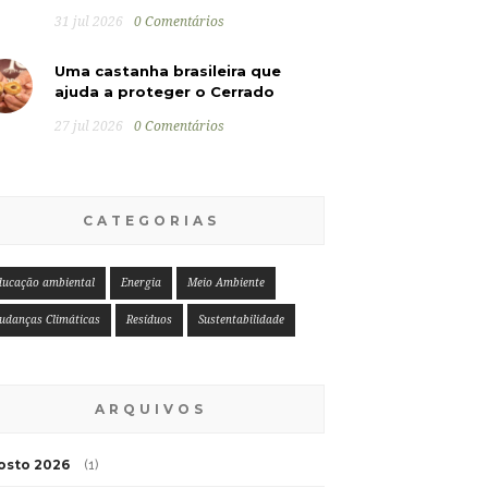
31 jul 2026
0 Comentários
Uma castanha brasileira que
ajuda a proteger o Cerrado
27 jul 2026
0 Comentários
CATEGORIAS
ducação ambiental
Energia
Meio Ambiente
udanças Climáticas
Resíduos
Sustentabilidade
ARQUIVOS
osto 2026
(1)