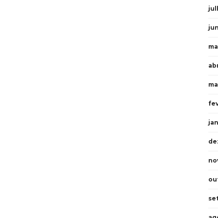
ju
ju
ma
ab
ma
fe
ja
de
no
ou
se
ag