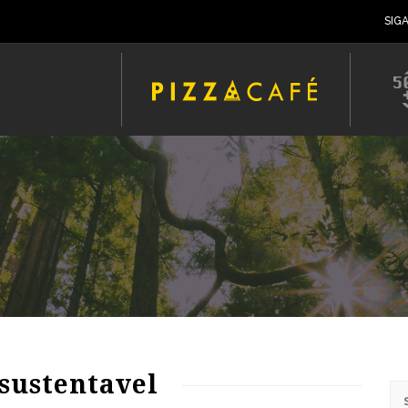
SIG
70
1446
0
 sustentavel