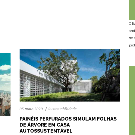
68
1314
0
O l
amb
de 
ped
05 maio 2020
Sustentabilidade
PAINÉIS PERFURADOS SIMULAM FOLHAS
DE ÁRVORE EM CASA
AUTOSSUSTENTÁVEL