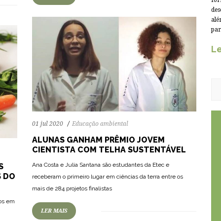
for
des
alé
par
Le
01 jul 2020
Educação ambiental
ALUNAS GANHAM PRÊMIO JOVEM
CIENTISTA COM TELHA SUSTENTÁVEL
Ana Costa e Julia Santana são estudantes da Etec e
S
S DO
receberam o primeiro lugar em ciências da terra entre os
mais de 284 projetos finalistas
dos em
LER MAIS