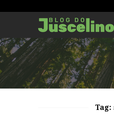
81
1825
0
Tag: