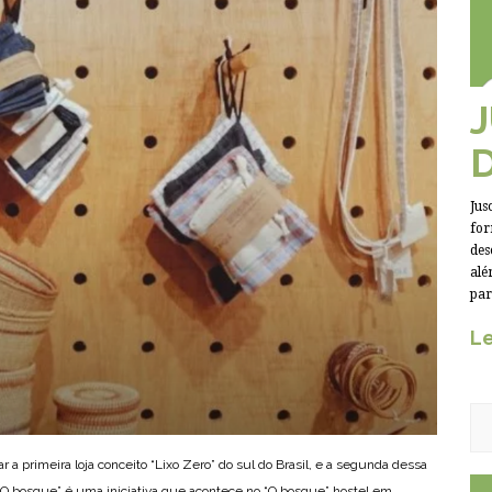
Jus
for
des
alé
par
Le
gar a primeira loja conceito “Lixo Zero” do sul do Brasil, e a segunda dessa
a “O bosque” é uma iniciativa que acontece no “O bosque” hostel em