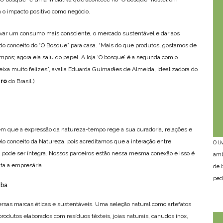
 o impacto positivo como negócio.
entivar um consumo mais consciente, o mercado sustentável e dar aos
do conceito do “O Bosque” para casa. “Mais do que produtos, gostamos de
empos; agora ela saiu do papel. A loja ‘O bosque’ é a segunda com o
deixa muito felizes”, avalia Eduarda Guimarães de Almeida, idealizadora do
ero
do Brasil.)
 em que a expressão da natureza-tempo rege a sua curadoria, relações e
elo conceito da Natureza, pois acreditamos que a interação entre
O l
 pode ser íntegra. Nossos parceiros estão nessa mesma conexão e isso é
amb
ta a empresária.
de 
ped
versas marcas éticas e sustentáveis. Uma seleção natural como artefatos
odutos elaborados com resíduos têxteis, joias naturais, canudos inox,