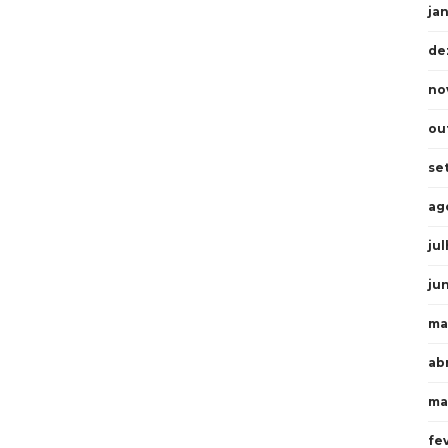
ja
de
no
ou
se
ag
ju
ju
ma
abr
ma
fe