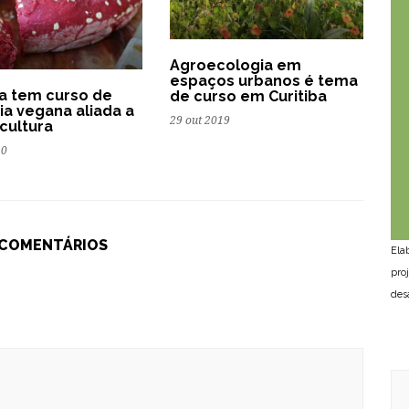
Agroecologia em
espaços urbanos é tema
ba tem curso de
de curso em Curitiba
ria vegana aliada a
29 out 2019
cultura
20
 COMENTÁRIOS
Ela
pro
des