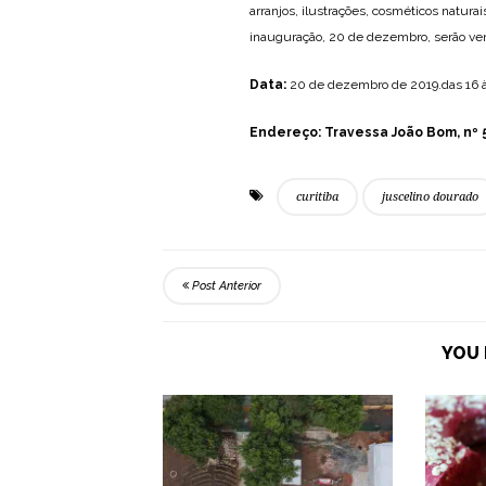
arranjos, ilustrações, cosméticos natura
inauguração, 20 de dezembro, serão vend
Data:
20 de dezembro de 2019.das 16 à
Endereço:
Travessa João Bom, nº 5
curitiba
juscelino dourado
Post Anterior
YOU 