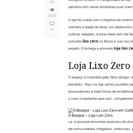
67
parceria com várias empresas que visam
1315
A loja foi criada com o objetivo de inc
clientes a opção de levar um pedacinho 
0
cultivar relações, e essa ideia vem de t
conceito
lixo zero
no Brasil e isso nos 
projeto. (Conheça a primeira
loja lixo z
Loja Lixo Zero
O espaço é inspirado pelo Slow design,
escolhas. “Aqui na loja somos guiados p
ecossistemas e toda forma de existência
o mais importante para nós”, complemen
O Bosque – Loja Lixo Zero
Lá, é possível encontrar produtos de di
de comunidades indígenas, cerâmicas, pr