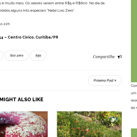
is e muito mais. Os valores variam entre R$5 e R$600. No dia da
idos alguns kits especiais “Natal Lixo Zero”.
s 22h.
4 – Centro Cívico, Curitiba/PR
lixo zero
loja
Compartilhe
Próximo Post
Com
um 
MIGHT ALSO LIKE
res
da n