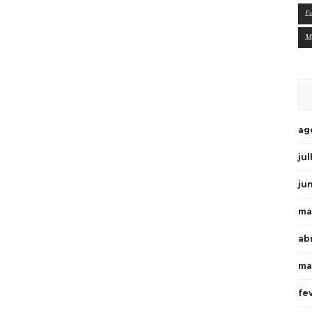
E
M
ag
ju
ju
ma
ab
ma
fe