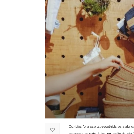
Curitiba foi a capital escolhida para abri
categoria no país. A inauguração da loj