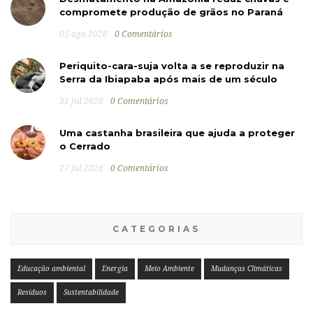
compromete produção de grãos no Paraná
05 ago 2026
0 Comentários
Periquito-cara-suja volta a se reproduzir na
Serra da Ibiapaba após mais de um século
31 jul 2026
0 Comentários
Uma castanha brasileira que ajuda a proteger
o Cerrado
27 jul 2026
0 Comentários
CATEGORIAS
Educação ambiental
Energia
Meio Ambiente
Mudanças Climáticas
Resíduos
Sustentabilidade