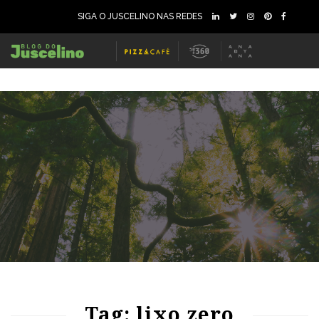
SIGA O JUSCELINO NAS REDES
66
1312
0
Tag: lixo zero